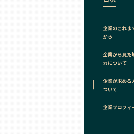
ニッポンの百選大全集
群馬
Sporkle
埼玉
企業のこれま
から
千葉
企業から見た
東京23区
力について
多摩地域
企業が求める
ついて
神奈川
企業プロフィ
新潟
富山