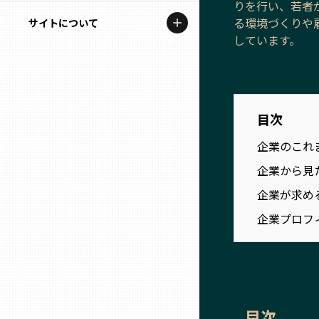
りを行い、若者
地域を代表する企業100選
記事ライター
る環境づくりや
サイトについて
岩手
プレスリリース
しています。
アンバサダー
私たちの理念
宮城
行政連携記事
お問い合わせ
MILCプロジェクト
秋田
目次
運営会社情報
選出企業特別対談
企業のこれ
山形
Localist
企業から見
企業が求め
SDGsの先駆者
福島
企業プロフ
イベント
茨城
飲食店
栃木
地域豆知識
目次