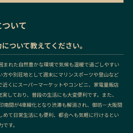
について
力
について教えてください。
囲まれた自然豊かな環境で気候も温暖で過ごしやすい
い方や別荘地として週末にマリンスポーツや登山など
で近くにスーパーマーケットやコンビニ、家電量販店
充実しており、
普段の生活にも大変便利です。また、
～印南間が4車線化となり渋滞も解消され、御坊－大阪間
しめて日常生活にも便利、都会へも気軽に行けるとい
力です。