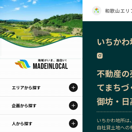
和歌山エリ
いちかわ
不動産の
てまちづ
エリアから探す
御坊・日
企画から探す
北海道
いちかわ地所は
特集コンテンツ
人から探す
青森
自社貸土地への