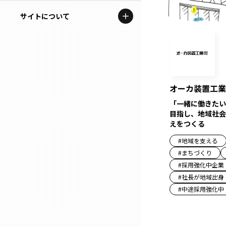
地域を代表する企業100選
記事ライター
サイトについて
岩手
プレスリリース
アンバサダー
私たちの理念
宮城
行政連携記事
お問い合わせ
MILCプロジェクト
秋田
オーカ装置工業
運営会社情報
選出企業特別対談
「一緒に働きたい
山形
目指し、地域社会
Localist
えをつくる
SDGsの先駆者
福島
#
地域を支える
#
まちづくり
イベント
#
採用強化中企業
茨城
#
社長が地域出身
飲食店
#
中途採用強化中
栃木
地域豆知識