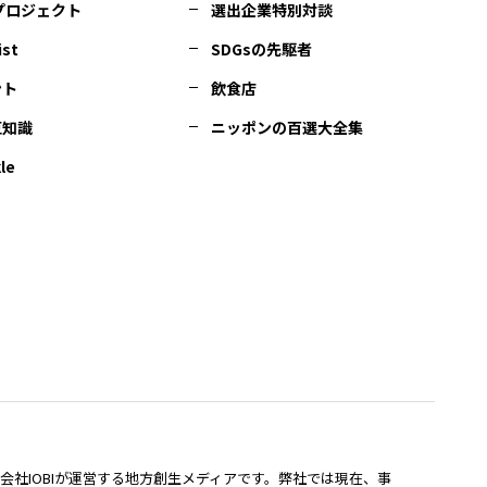
Cプロジェクト
選出企業特別対談
ist
SDGsの先駆者
ント
飲食店
豆知識
ニッポンの百選大全集
le
lは、株式会社IOBIが運営する地方創生メディアです。弊社では現在、事