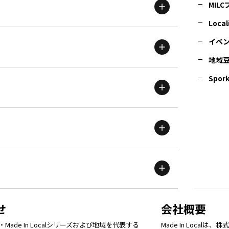
MIL
北海道
エリア
Local
イベ
地域
茨城
エリア
青森
エリア
Spork
新潟
エリア
栃木
エリア
岩手
エリア
滋賀
エリア
富山
エリア
群馬
エリア
宮城
エリア
鳥取
エリア
京都
エリア
石川
エリア
埼玉
エリア
秋田
エリア
せ
会社概要
福岡
エリア
ade In Localシリーズおよび地域を代表する
Made In Loca
島根
エリア