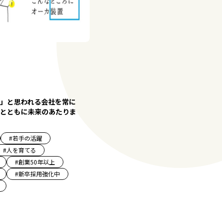
」と思われる会社を常に
とともに未来のあたりま
#
若手の活躍
#
人を育てる
#
創業50年以上
#
新卒採用強化中