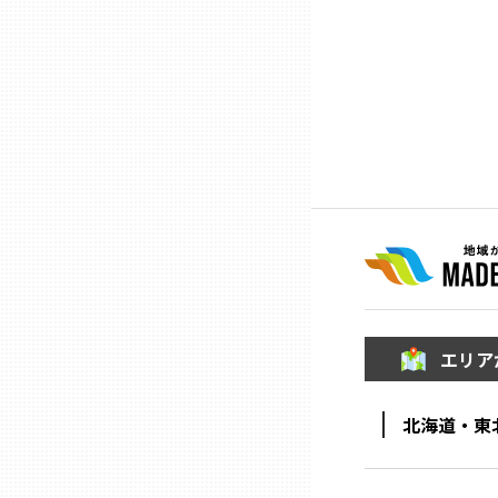
ニッポンの百選大全集
群馬
Sporkle
埼玉
千葉
東京23区
多摩地域
エリア
神奈川
北海道・東
新潟
富山