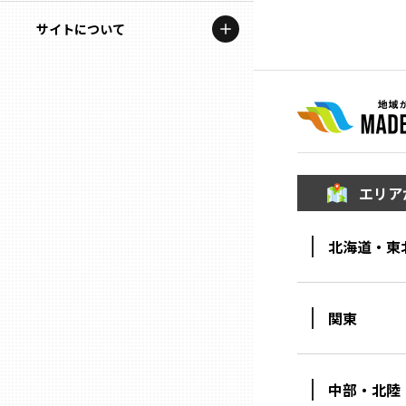
地域を代表する企業100選
記事ライター
サイトについて
岩手
プレスリリース
アンバサダー
私たちの理念
宮城
行政連携記事
お問い合わせ
MILCプロジェクト
秋田
運営会社情報
選出企業特別対談
エリア
山形
Localist
北海道・東
SDGsの先駆者
福島
イベント
茨城
関東
飲食店
栃木
地域豆知識
中部・北陸