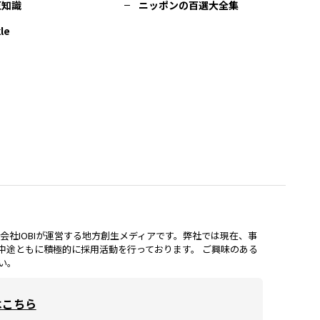
豆知識
ニッポンの百選大全集
le
lは、株式会社IOBIが運営する地方創生メディアです。弊社では現在、事
中途ともに積極的に採用活動を行っております。 ご興味のある
い。
はこちら