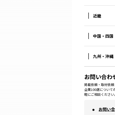
ニッポンの百選大全集
群馬
Sporkle
近畿
埼玉
中国・四国
千葉
東京23区
九州・沖縄
多摩地域
お問い合わ
神奈川
掲載依頼・取材依頼・M
企業100選につい
軽にご相談ください
新潟
お問い合
富山