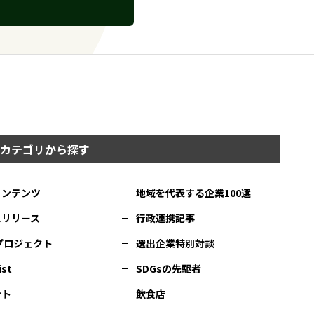
カテゴリから探す
コンテンツ
地域を代表する企業100選
スリリース
行政連携記事
Cプロジェクト
選出企業特別対談
ist
SDGsの先駆者
ント
飲食店