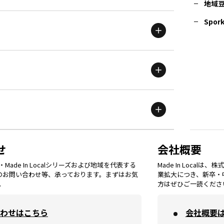
地域
茨城
エリア
青森
エリア
Spork
新潟
エリア
栃木
エリア
岩手
エリア
滋賀
エリア
富山
エリア
群馬
エリア
宮城
エリア
鳥取
エリア
京都
エリア
石川
エリア
埼玉
エリア
秋田
エリア
せ
会社概要
福岡
エリア
ade In Localシリーズおよび地域を代表する
Made In Loca
島根
エリア
大阪市
エリア
てのお問い合わせ等、承っております。まずはお気
業拡大につき、新卒・
福井
エリア
千葉
エリア
。
方はぜひご一読くださ
山形
エリア
佐賀
エリア
岡山
エリア
わせはこちら
会社概要
北摂
エリア
長野
エリア