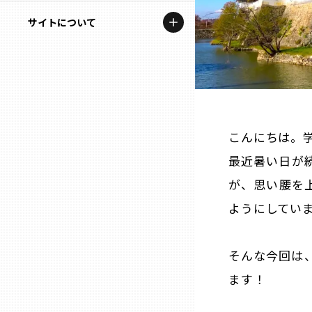
地域を代表する企業100選
記事ライター
サイトについて
岩手
プレスリリース
アンバサダー
私たちの理念
宮城
行政連携記事
お問い合わせ
MILCプロジェクト
秋田
運営会社情報
選出企業特別対談
こんにちは。学
山形
最近暑い日が
Localist
が、思い腰を
SDGsの先駆者
福島
ようにしてい
イベント
茨城
そんな今回は
飲食店
ます！
栃木
地域豆知識