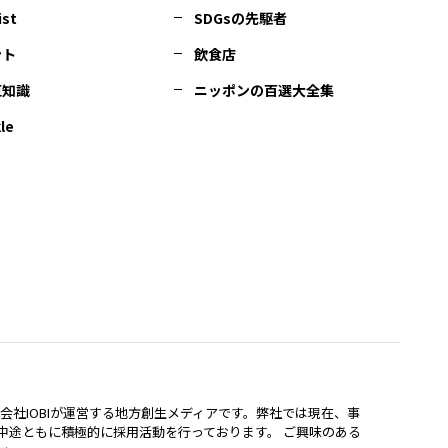
ist
SDGsの先駆者
ント
飲食店
豆知識
ニッポンの百選大全集
le
lは、株式会社IOBIが運営する地方創生メディアです。弊社では現在、事
中途ともに積極的に採用活動を行っております。 ご興味のある