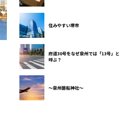
住みやすい堺市
府道30号をなぜ泉州では「13号」と
呼ぶ？
～泉州磐船神社～