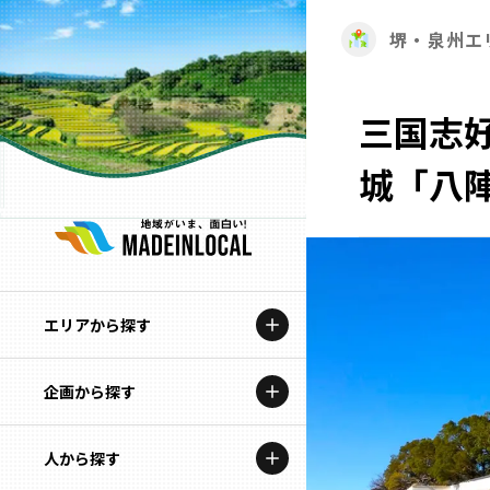
堺・泉州エ
三国志
城「八
エリアから探す
企画から探す
北海道
特集コンテンツ
人から探す
青森