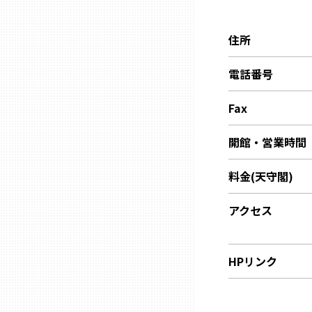
兵庫
住所
奈良
電話番号
和歌山
Fax
開館・営業時間
鳥取
料金(天守閣)
島根
アクセス
岡山
HPリンク
広島