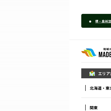
山口
徳島
堺・泉州
香川
愛媛
高知
エリア
福岡
北海道・東
佐賀
関東
長崎