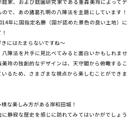
作庭家、および庭園研究家である重森美玲によってデ
もので、あの諸葛孔明の八陣法を主題にしています！
014年に国指定名勝（国が認めた景色の良い土地）に
ど！
好きにはたまらないですね〜
、八陣法を片手に見比べてみると面白いかもしれませ
森美玲の独創的なデザインは、天守閣から俯瞰するこ
ているため、さまざまな視点から楽しむことができま
多様な楽しみ方がある岸和田城！
会に静寂な歴史を感じに訪れてみてはいかがでしょう