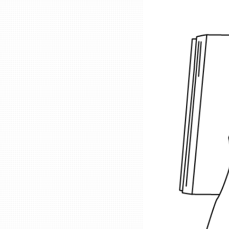
ニッポンの百選大全集
群馬
Sporkle
埼玉
千葉
東京23区
多摩地域
神奈川
新潟
富山