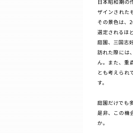
日本昭和期の
ザインされた
三重
その景色は、2
選定されるほ
滋賀
庭園、三国志
京都
訪れた際には
ん。また、重
大阪市
とも考えられ
す。
北摂
庭園だけでも
堺・泉州
是非、この機
か。
河内