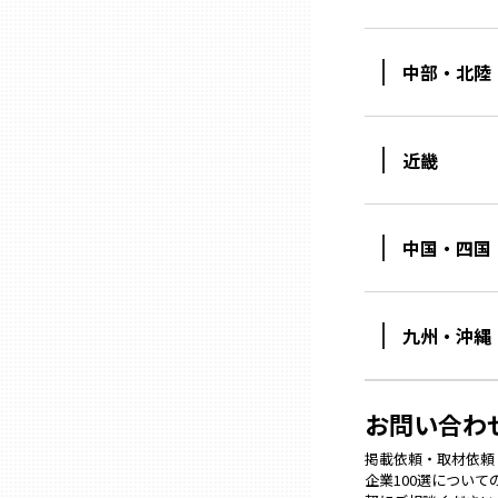
熊本
中部・北陸
大分
近畿
宮崎
中国・四国
鹿児島
九州・沖縄
沖縄
お問い合わ
掲載依頼・取材依頼・M
企業100選につい