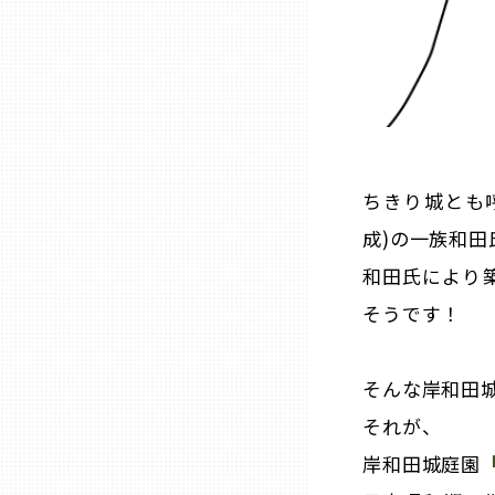
石川
福井
ちきり城とも呼
山梨
成)の一族和
長野
和田氏により
そうです！
岐阜
そんな岸和田
静岡
それが、
岸和田城庭園
愛知