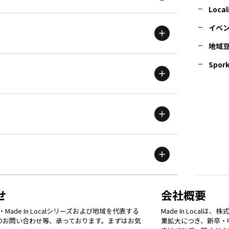
北海道
エリア
Local
イベ
地域
茨城
エリア
青森
エリア
Spork
新潟
エリア
栃木
エリア
岩手
エリア
滋賀
エリア
富山
エリア
群馬
エリア
宮城
エリア
鳥取
エリア
京都
エリア
石川
エリア
埼玉
エリア
秋田
エリア
せ
会社概要
福岡
エリア
ade In Localシリーズおよび地域を代表する
Made In Loca
島根
エリア
大阪市
エリア
てのお問い合わせ等、承っております。まずはお気
業拡大につき、新卒・
福井
エリア
千葉
エリア