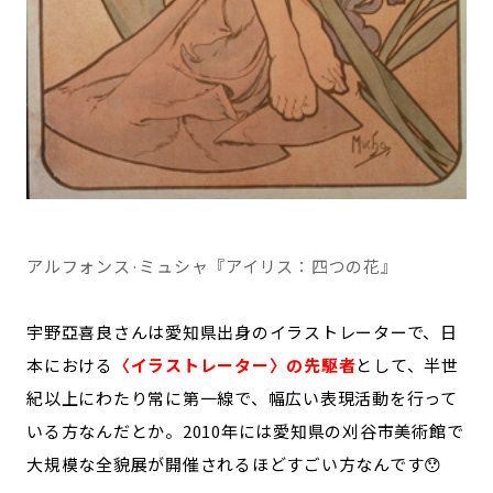
アルフォンス·ミュシャ『アイリス：四つの花』
宇野亞喜良さんは愛知県出身のイラストレーターで、日
本における
〈イラストレーター〉の先駆者
として、半世
紀以上にわたり常に第一線で、幅広い表現活動を行って
いる方なんだとか。2010年には愛知県の刈谷市美術館で
大規模な全貌展が開催されるほどすごい方なんです😯