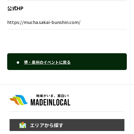
公式HP
https://mucha.sakai-bunshin.com/
堺・泉州のイベントに戻る
エリアから探す