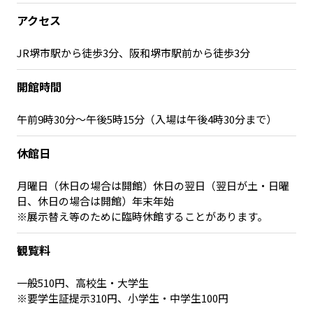
アクセス
JR堺市駅から徒歩3分、阪和堺市駅前から徒歩3分
開館時間
午前9時30分～午後5時15分（入場は午後4時30分まで）
休館日
月曜日（休日の場合は開館）休日の翌日（翌日が土・日曜
日、休日の場合は開館）年末年始
※展示替え等のために臨時休館することがあります。
観覧料
一般510円、高校生・大学生
※要学生証提示310円、小学生・中学生100円