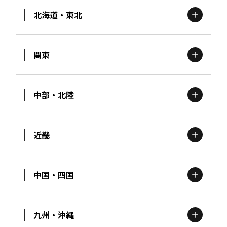
北海道・東北
関東
北海道
エリア
中部・北陸
茨城
エリア
青森
エリア
近畿
新潟
エリア
栃木
エリア
岩手
エリア
中国・四国
滋賀
エリア
富山
エリア
群馬
エリア
宮城
エリア
九州・沖縄