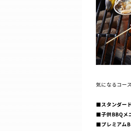
兵庫
奈良
和歌山
鳥取
島根
気になるコース
岡山
■スタンダード
■子供BBQメ
広島
■プレミアムB