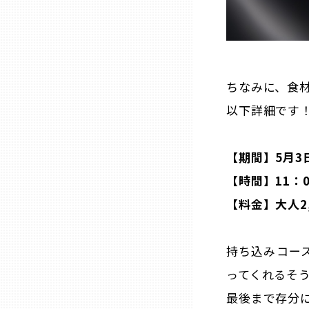
熊本
大分
ちなみに、食材
以下詳細です
宮崎
【期間】5月3日
鹿児島
【時間】11：
【料金】大人2,
沖縄
持ち込みコー
ってくれるそ
最後まで存分に