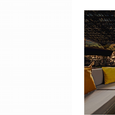
ニッポンの百選大全集
群馬
Sporkle
埼玉
千葉
東京23区
多摩地域
神奈川
新潟
富山