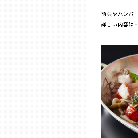
山口
前菜やハンバ
徳島
詳しい内容は
H
香川
愛媛
高知
福岡
佐賀
長崎