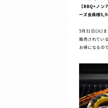
【BBQ+ノン
三重
ーズ会員様5,5
滋賀
5月31日(火
販売されてい
京都
お得になるの
大阪市
北摂
堺・泉州
河内