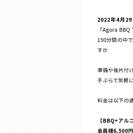
石川
2022年4月2
『Agora BB
福井
150分間の
す🍺
山梨
準備や後片付
長野
手ぶらで気軽に
岐阜
料金は以下の通
静岡
【BBQ+アル
愛知
会員様6,500