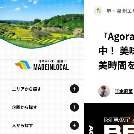
堺・泉州エ
『Agora
中！ 
美時間
エリアから探す
江本莉菜
企画から探す
北海道
特集コンテンツ
人から探す
青森