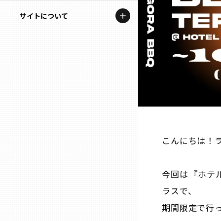
地域を代表する企業100選
記事ライター
サイトについて
岩手
プレスリリース
アンバサダー
私たちの理念
宮城
行政連携記事
お問い合わせ
MILCプロジェクト
秋田
運営会社情報
選出企業特別対談
山形
Localist
SDGsの先駆者
福島
こんにちは！ラ
イベント
茨城
今回は『ホテル
飲食店
ラスで、
栃木
地域豆知識
期間限定で行っ