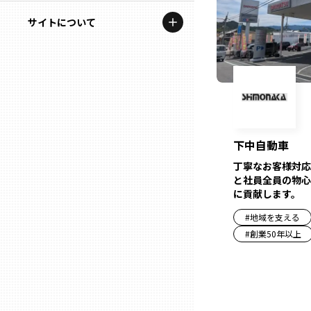
地域を代表する企業100選
記事ライター
サイトについて
岩手
プレスリリース
アンバサダー
私たちの理念
宮城
行政連携記事
お問い合わせ
MILCプロジェクト
秋田
運営会社情報
選出企業特別対談
下中自動車
山形
Localist
丁寧なお客様対応
と社員全員の物心
SDGsの先駆者
に貢献します。
福島
#
地域を支える
イベント
#
創業50年以上
茨城
飲食店
栃木
地域豆知識