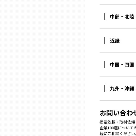
中部・北陸
石川
福井
近畿
山梨
中国・四国
長野
九州・沖縄
岐阜
お問い合わ
静岡
掲載依頼・取材依頼・M
企業100選につい
愛知
軽にご相談ください