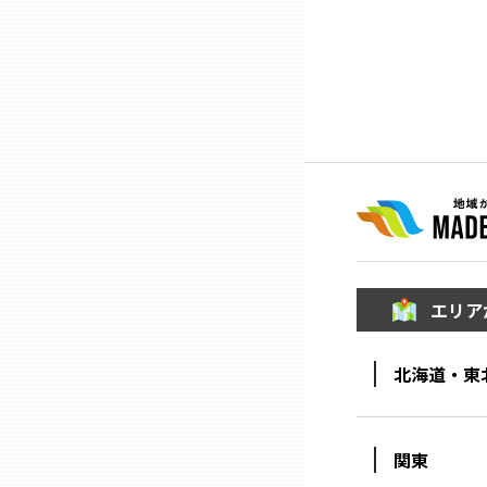
ニッポンの百選大全集
群馬
Sporkle
埼玉
千葉
東京23区
多摩地域
エリア
神奈川
北海道・東
新潟
関東
富山