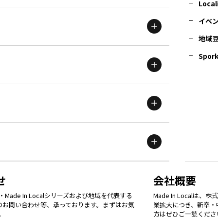
北海道
エリア
Local
イベ
地域
茨城
エリア
青森
エリア
Spork
新潟
エリア
栃木
エリア
岩手
エリア
滋賀
エリア
富山
エリア
群馬
エリア
宮城
エリア
鳥取
エリア
京都
エリア
石川
エリア
埼玉
エリア
秋田
エリア
せ
会社概要
福岡
エリア
ade In Localシリーズおよび地域を代表する
Made In Loca
島根
エリア
大阪市
エリア
てのお問い合わせ等、承っております。まずはお気
業拡大につき、新卒・
福井
エリア
千葉
エリア
。
方はぜひご一読くださ
山形
エリア