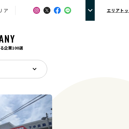
リア
エリアトッ
ANY
る企業100選