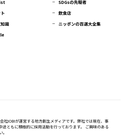
ist
SDGsの先駆者
ント
飲食店
豆知識
ニッポンの百選大全集
le
lは、株式会社IOBIが運営する地方創生メディアです。弊社では現在、事
中途ともに積極的に採用活動を行っております。 ご興味のある
い。