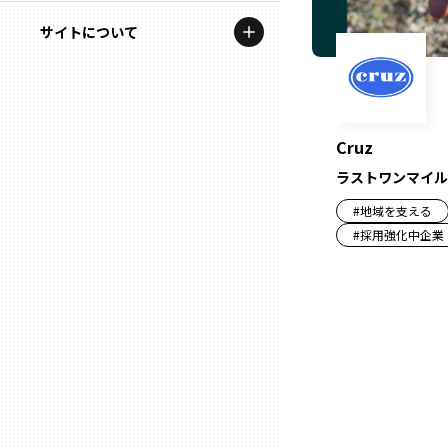
地域を代表する企業100選
記事ライター
サイトについて
岩手
プレスリリース
アンバサダー
私たちの理念
宮城
行政連携記事
お問い合わせ
MILCプロジェクト
Cruz
秋田
運営会社情報
ラストワンマイル
選出企業特別対談
#
地域を支える
山形
Localist
#
採用強化中企業
SDGsの先駆者
福島
イベント
茨城
飲食店
栃木
地域豆知識