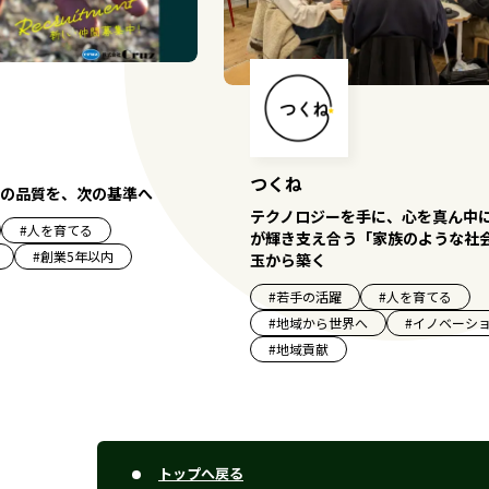
つくね
の品質を、次の基準へ
テクノロジーを手に、心を真ん中
#
人を育てる
が輝き支え合う「家族のような社
#
創業5年以内
玉から築く
#
若手の活躍
#
人を育てる
#
地域から世界へ
#
イノベーシ
#
地域貢献
トップへ戻る