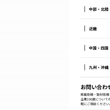
中部・北陸
石川
近畿
福井
山梨
中国・四国
長野
九州・沖縄
岐阜
お問い合わ
静岡
掲載依頼・取材依頼・M
企業100選につい
軽にご相談ください
愛知