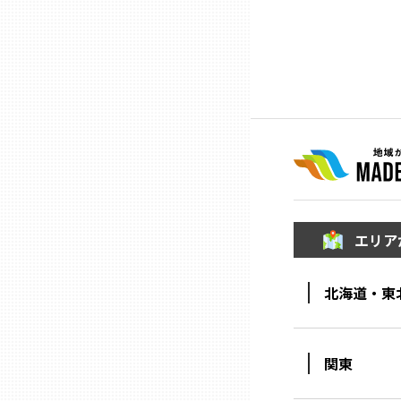
ニッポンの百選大全集
群馬
Sporkle
埼玉
千葉
東京23区
多摩地域
エリア
神奈川
北海道・東
新潟
関東
富山