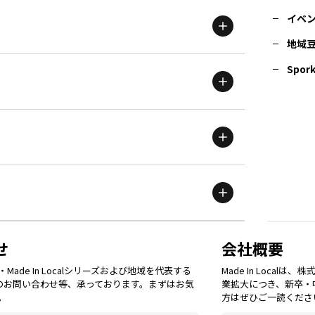
イベ
地域
茨城
エリア
青森
エリア
Spork
新潟
エリア
栃木
エリア
岩手
エリア
滋賀
エリア
富山
エリア
群馬
エリア
宮城
エリア
鳥取
エリア
京都
エリア
石川
エリア
埼玉
エリア
秋田
エリア
せ
会社概要
福岡
エリア
ade In Localシリーズおよび地域を代表する
Made In Loca
島根
エリア
大阪市
エリア
てのお問い合わせ等、承っております。まずはお気
業拡大につき、新卒・
福井
エリア
千葉
エリア
。
方はぜひご一読くださ
山形
エリア