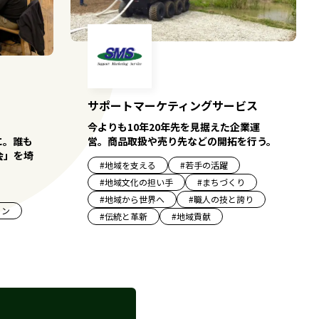
サポートマーケティングサービス
今よりも10年20年先を見据えた企業運
に。誰も
営。商品取扱や売り先などの開拓を行う。
会」を埼
#
地域を支える
#
若手の活躍
#
地域文化の担い手
#
まちづくり
#
地域から世界へ
#
職人の技と誇り
ョン
#
伝統と革新
#
地域貢献