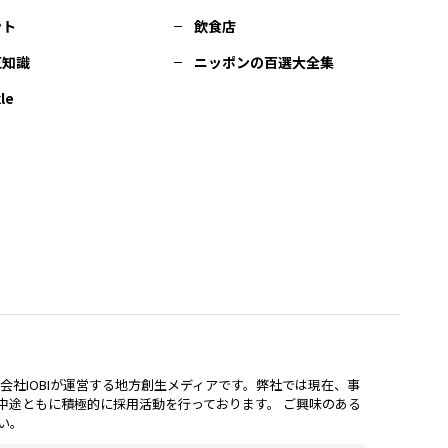
ント
飲食店
豆知識
ニッポンの百選大全集
le
lは、株式会社IOBIが運営する地方創生メディアです。弊社では現在、事
中途ともに積極的に採用活動を行っております。 ご興味のある
い。