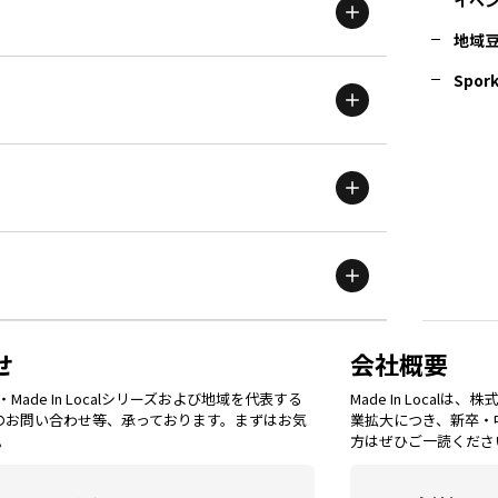
地域
茨城
エリア
青森
エリア
Spork
新潟
エリア
栃木
エリア
岩手
エリア
滋賀
エリア
富山
エリア
群馬
エリア
宮城
エリア
鳥取
エリア
京都
エリア
石川
エリア
埼玉
エリア
秋田
エリア
せ
会社概要
福岡
エリア
ade In Localシリーズおよび地域を代表する
Made In Loca
島根
エリア
大阪市
エリア
てのお問い合わせ等、承っております。まずはお気
業拡大につき、新卒・
福井
エリア
千葉
エリア
。
方はぜひご一読くださ
山形
エリア
佐賀
エリア