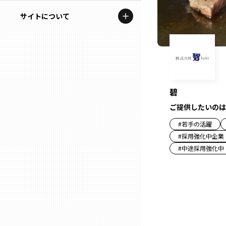
地域を代表する企業100選
記事ライター
サイトについて
岩手
プレスリリース
アンバサダー
私たちの理念
宮城
行政連携記事
お問い合わせ
MILCプロジェクト
秋田
運営会社情報
碧
選出企業特別対談
ご提供したいのは
山形
Localist
#
若手の活躍
#
採用強化中企業
SDGsの先駆者
福島
#
中途採用強化中
イベント
茨城
飲食店
栃木
地域豆知識