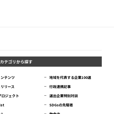
カテゴリから探す
コンテンツ
地域を代表する企業100選
スリリース
行政連携記事
Cプロジェクト
選出企業特別対談
ist
SDGsの先駆者
ント
飲食店