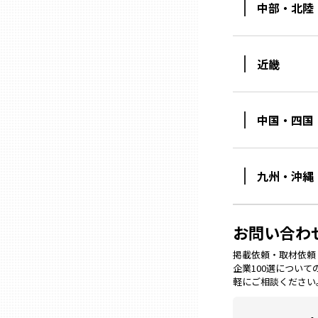
中部・北陸
石川
近畿
福井
中国・四国
山梨
長野
九州・沖縄
岐阜
お問い合わ
掲載依頼・取材依頼・M
静岡
企業100選につい
軽にご相談ください
愛知