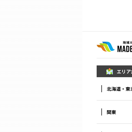
ニッポンの百選大全集
群馬
Sporkle
埼玉
千葉
東京23区
エリア
多摩地域
北海道・東
神奈川
関東
新潟
富山