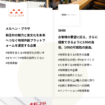
長野エリア
岐阜エリア
静岡エリア
愛知エリア
三重エリア
滋賀エリア
京都エリア
大阪市エリア
メルヘン・プラザ
SHIN
新庄村の魅力と食文化を未来
北摂エリア
堺・泉州エリア
お客様の要望に応え、さらに
へつなぐ地域共創プラットフ
提案できるように100の自
河内エリア
兵庫エリア
ォームを運営する企業
信、100の可能性の創造。
奈良エリア
和歌山エリア
#
地域を支える
#
地域文化の担い手
#
地域を支える
#
若手の活躍
鳥取エリア
島根エリア
#
まちづくり
#
地域の自然とともに
#
地域文化の担い手
#
まちづくり
#
地域貢献
岡山エリア
広島エリア
#
人を育てる
#
地域から世界へ
#
採用強化中企業
山口エリア
徳島エリア
#
地域の自然とともに
香川エリア
愛媛エリア
#
創業50年以上
#
職人の技と誇り
#
伝統と革新
#
NO1への挑戦
高知エリア
福岡エリア
#
イノベーション
#
地域貢献
佐賀エリア
長崎エリア
熊本エリア
大分エリア