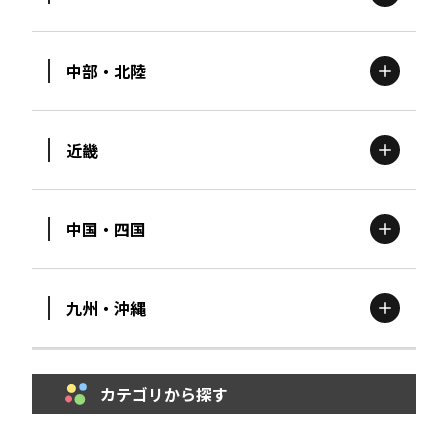
北海道
エリア
中部・北陸
茨城
エリア
青森
エリア
近畿
新潟
エリア
栃木
エリア
岩手
エリア
中国・四国
滋賀
エリア
富山
エリア
群馬
エリア
宮城
エリア
九州・沖縄
鳥取
エリア
京都
エリア
石川
エリア
埼玉
エリア
秋田
エリア
カテゴリから探す
福岡
エリア
島根
エリア
大阪市
エリア
福井
エリア
千葉
エリア
山形
エリア