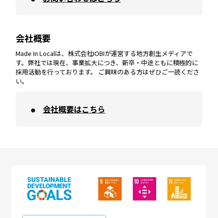
会社概要
沖縄
エリア
高知
エリア
Made In Localは、株式会社IOBIが運営する地方創生メディアで
す。弊社では現在、事業拡大につき、新卒・中途ともに積極的に
採用活動を行っております。 ご興味のある方はぜひご一読くださ
い。
会社概要はこちら