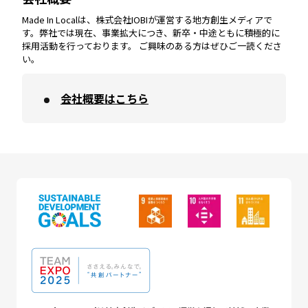
Made In Localは、株式会社IOBIが運営する地方創生メディアで
す。弊社では現在、事業拡大につき、新卒・中途ともに積極的に
採用活動を行っております。 ご興味のある方はぜひご一読くださ
い。
会社概要はこちら