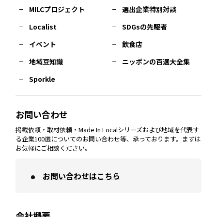
MILCプロジェクト
選出企業特別対談
長崎
エリア
広島
エリア
堺・泉州
エリア
岐阜
エリア
多摩
エリア
Localist
SDGsの先駆者
イベント
飲食店
熊本
エリア
山口
エリア
河内
エリア
静岡
エリア
神奈川
エリア
地域豆知識
ニッポンの百選大全集
Sporkle
大分
エリア
徳島
エリア
兵庫
エリア
愛知
エリア
山梨
エリア
お問い合わせ
掲載依頼・取材依頼・Made In Localシリーズおよび地域を代表す
宮崎
エリア
香川
エリア
奈良
エリア
三重
エリア
る企業100選についてのお問い合わせ等、承っております。まずは
お気軽にご相談ください。
お問い合わせはこちら
鹿児島
エリア
愛媛
エリア
和歌山
エリア
会社概要
沖縄
エリア
高知
エリア