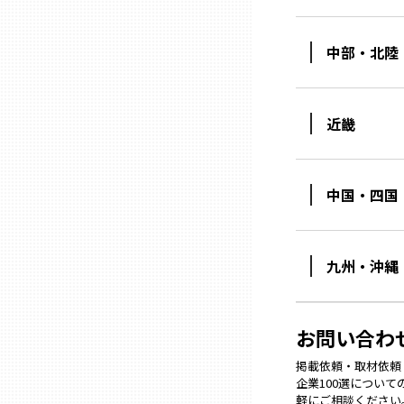
中部・北陸
石川
福井
近畿
山梨
中国・四国
長野
九州・沖縄
岐阜
お問い合わ
静岡
掲載依頼・取材依頼・M
企業100選につい
愛知
軽にご相談ください