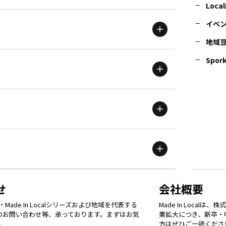
北海道
エリア
Local
イベ
地域
茨城
エリア
青森
エリア
Spork
新潟
エリア
栃木
エリア
岩手
エリア
滋賀
エリア
富山
エリア
群馬
エリア
宮城
エリア
鳥取
エリア
京都
エリア
石川
エリア
埼玉
エリア
秋田
エリア
せ
会社概要
福岡
エリア
ade In Localシリーズおよび地域を代表する
Made In Loca
島根
エリア
大阪市
エリア
てのお問い合わせ等、承っております。まずはお気
業拡大につき、新卒・
福井
エリア
千葉
エリア
。
方はぜひご一読くださ
山形
エリア