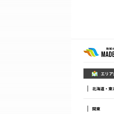
ニッポンの百選大全集
群馬
Sporkle
埼玉
千葉
東京23区
多摩地域
エリア
神奈川
北海道・東
新潟
関東
富山