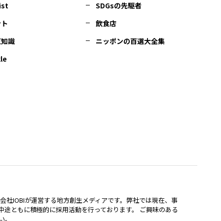
ist
SDGsの先駆者
ント
飲食店
豆知識
ニッポンの百選大全集
le
lは、株式会社IOBIが運営する地方創生メディアです。弊社では現在、事
中途ともに積極的に採用活動を行っております。 ご興味のある
い。