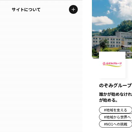
地域を代表する企業100選
記事ライター
サイトについて
岩手
プレスリリース
アンバサダー
私たちの理念
宮城
行政連携記事
お問い合わせ
MILCプロジェクト
秋田
運営会社情報
選出企業特別対談
山形
Localist
SDGsの先駆者
福島
のぞみグループ
誰かが始めなけれ
イベント
が始める。
茨城
飲食店
#
地域を支える
#
地域から世界へ
栃木
地域豆知識
#
NO1への挑戦