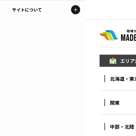
地域を代表する企業100選
記事ライター
サイトについて
岩手
プレスリリース
アンバサダー
私たちの理念
宮城
行政連携記事
お問い合わせ
MILCプロジェクト
秋田
運営会社情報
選出企業特別対談
エリア
山形
Localist
北海道・東
SDGsの先駆者
福島
イベント
関東
茨城
飲食店
栃木
地域豆知識
中部・北陸