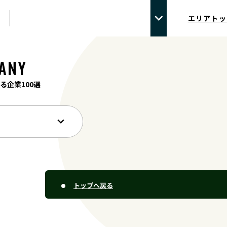
エリアトッ
ANY
る企業100選
トップへ戻る