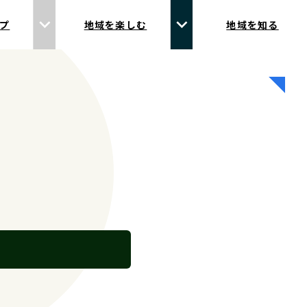
プ
地域を楽しむ
地域を知る