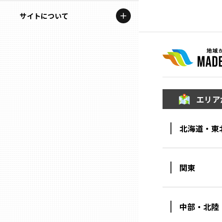
地域を代表する企業100選
記事ライター
サイトについて
岩手
プレスリリース
アンバサダー
私たちの理念
宮城
行政連携記事
お問い合わせ
MILCプロジェクト
秋田
運営会社情報
選出企業特別対談
エリア
山形
Localist
北海道・東
SDGsの先駆者
福島
イベント
関東
茨城
飲食店
栃木
地域豆知識
中部・北陸