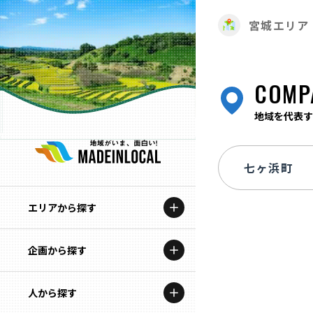
宮城エリア
COMP
地域を代表す
エリアから探す
企画から探す
北海道
特集コンテンツ
人から探す
青森