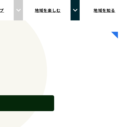
プ
地域を楽しむ
地域を知る