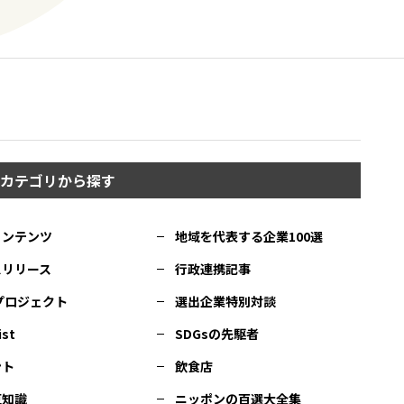
カテゴリから探す
コンテンツ
地域を代表する企業100選
スリリース
行政連携記事
Cプロジェクト
選出企業特別対談
ist
SDGsの先駆者
ント
飲食店
豆知識
ニッポンの百選大全集