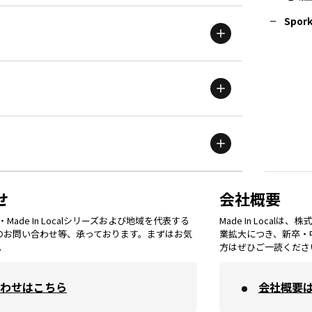
青森
エリア
Spork
新潟
エリア
栃木
エリア
岩手
エリア
滋賀
エリア
富山
エリア
群馬
エリア
宮城
エリア
鳥取
エリア
京都
エリア
石川
エリア
埼玉
エリア
秋田
エリア
せ
会社概要
福岡
エリア
ade In Localシリーズおよび地域を代表する
Made In Loca
島根
エリア
大阪市
エリア
てのお問い合わせ等、承っております。まずはお気
業拡大につき、新卒・
福井
エリア
千葉
エリア
。
方はぜひご一読くださ
山形
エリア
佐賀
エリア
岡山
エリア
わせはこちら
会社概要
北摂
エリア
長野
エリア
東京23区
エリア
福島
エリア