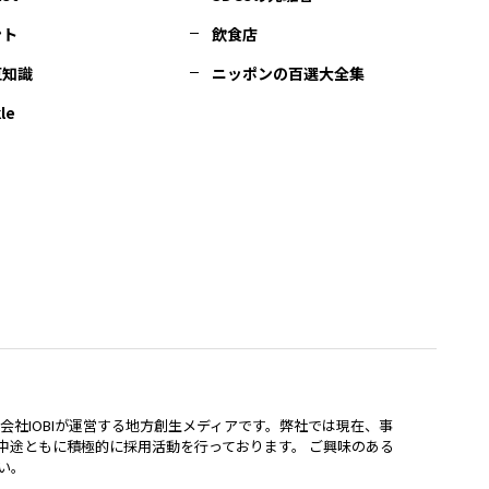
ント
飲食店
豆知識
ニッポンの百選大全集
le
lは、株式会社IOBIが運営する地方創生メディアです。弊社では現在、事
中途ともに積極的に採用活動を行っております。 ご興味のある
い。