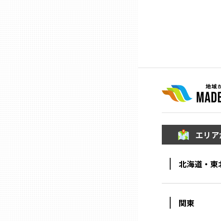
ニッポンの百選大全集
群馬
Sporkle
埼玉
千葉
東京23区
多摩地域
エリア
神奈川
北海道・東
新潟
関東
富山