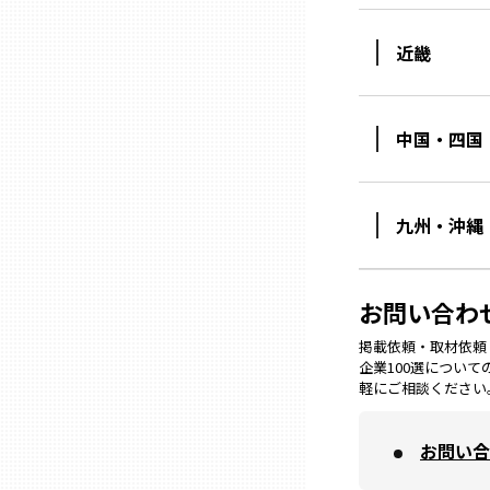
ニッポンの百選大全集
群馬
近畿
Sporkle
埼玉
中国・四国
千葉
東京23区
九州・沖縄
多摩地域
お問い合わ
掲載依頼・取材依頼・M
神奈川
企業100選につい
軽にご相談ください
新潟
お問い合
富山