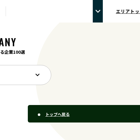
エリアトッ
ANY
る企業100選
トップへ戻る