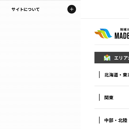
地域を代表する企業100選
記事ライター
サイトについて
岩手
プレスリリース
アンバサダー
私たちの理念
宮城
行政連携記事
お問い合わせ
MILCプロジェクト
秋田
運営会社情報
選出企業特別対談
エリア
山形
Localist
北海道・東
SDGsの先駆者
福島
イベント
関東
茨城
飲食店
栃木
地域豆知識
中部・北陸