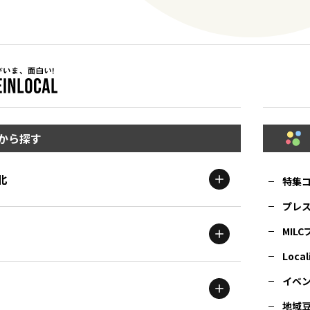
から探す
北
特集
プレ
MIL
北海道
エリア
Local
イベ
地域
茨城
エリア