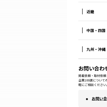
ニッポンの百選大全集
群馬
近畿
Sporkle
埼玉
中国・四国
千葉
東京23区
九州・沖縄
多摩地域
お問い合わ
掲載依頼・取材依頼・M
神奈川
企業100選につい
軽にご相談ください
新潟
お問い合
富山