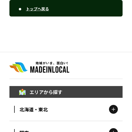
宮崎エリア
鹿児島エリア
トップへ戻る
沖縄エリア
カテゴリから探す
特集コンテンツ
地域を代表する 企業100選
プレスリリース
行政連携記事
MILCプロジェクト
選出企業特別対談
Localist
SDGsの先駆者
イベント
飲食店
エリアから探す
地域豆知識
ニッポンの百選大全集
Sporkle
北海道・東北
「人」から探す