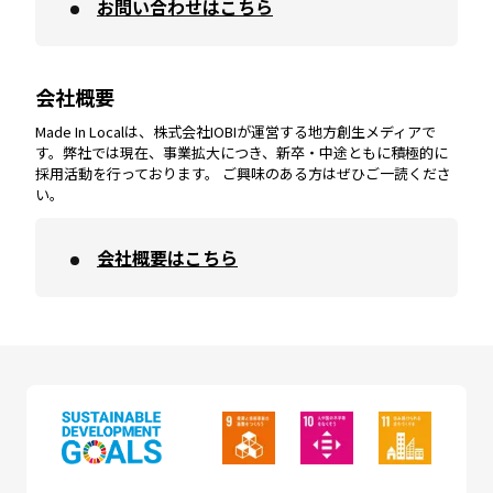
お問い合わせはこちら
鹿児島
エリア
愛媛
エリア
和歌山
エリア
会社概要
沖縄
エリア
高知
エリア
Made In Localは、株式会社IOBIが運営する地方創生メディアで
す。弊社では現在、事業拡大につき、新卒・中途ともに積極的に
採用活動を行っております。 ご興味のある方はぜひご一読くださ
い。
会社概要はこちら