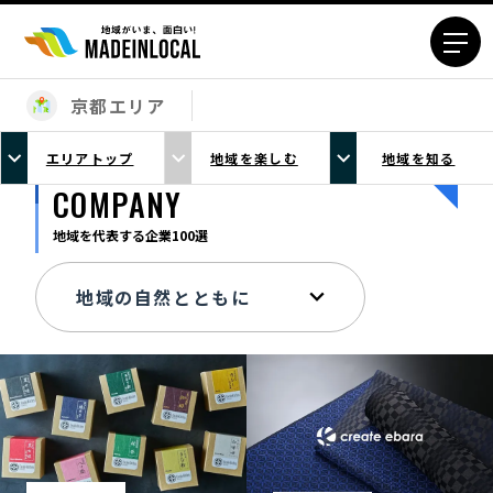
京都エリア
エリアから探す
エリアトップ
地域を楽しむ
地域を知る
北海道エリア
青森エリア
COMPANY
岩手エリア
宮城エリア
地域を代表する企業100選
秋田エリア
山形エリア
福島エリア
茨城エリア
栃木エリア
群馬エリア
埼玉エリア
千葉エリア
東京23区エリア
多摩エリア
神奈川エリア
新潟エリア
富山エリア
石川エリア
福井エリア
山梨エリア