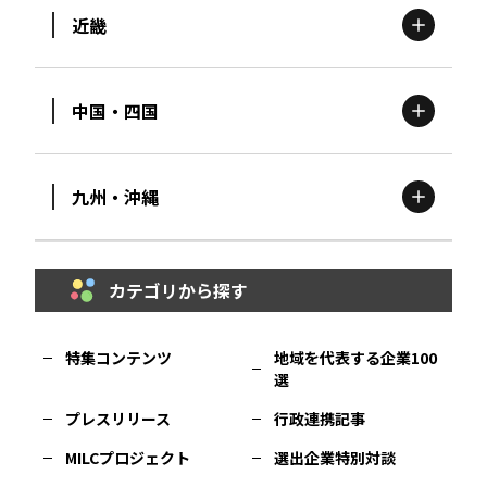
近畿
新潟
エリア
栃木
エリア
岩手
エリア
中国・四国
滋賀
エリア
富山
エリア
群馬
エリア
宮城
エリア
九州・沖縄
鳥取
エリア
京都
エリア
石川
エリア
埼玉
エリア
秋田
エリア
カテゴリから探す
福岡
エリア
島根
エリア
大阪市
エリア
福井
エリア
千葉
エリア
山形
エリア
特集コンテンツ
地域を代表する企業100
選
佐賀
エリア
岡山
エリア
北摂
エリア
長野
エリア
東京23区
エリア
福島
エリア
プレスリリース
行政連携記事
MILCプロジェクト
選出企業特別対談
長崎
エリア
広島
エリア
堺・泉州
エリア
岐阜
エリア