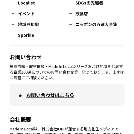
多摩
エリア
Localist
SDGsの先駆者
イベント
飲食店
熊本
エリア
山口
エリア
河内
エリア
静岡
エリア
神奈川
エリア
地域豆知識
ニッポンの百選大全集
Sporkle
大分
エリア
徳島
エリア
兵庫
エリア
愛知
エリア
山梨
エリア
お問い合わせ
掲載依頼・取材依頼・Made In Localシリーズおよび地域を代表す
宮崎
エリア
香川
エリア
奈良
エリア
三重
エリア
る企業100選についてのお問い合わせ等、承っております。まずは
お気軽にご相談ください。
お問い合わせはこちら
鹿児島
エリア
愛媛
エリア
和歌山
エリア
会社概要
沖縄
エリア
高知
エリア
Made In Localは、株式会社IOBIが運営する地方創生メディアで