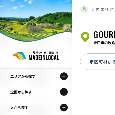
河内エリア
GOUR
守口市の飲食
エリアから探す
企画から探す
北海道
特集コンテンツ
人から探す
青森