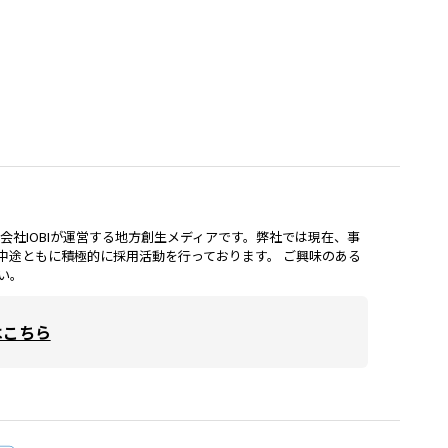
lは、株式会社IOBIが運営する地方創生メディアです。弊社では現在、事
中途ともに積極的に採用活動を行っております。 ご興味のある
い。
はこちら