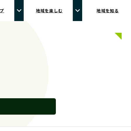
プ
地域を楽しむ
地域を知る