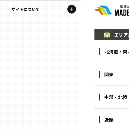
地域を代表する企業100選
記事ライター
サイトについて
岩手
プレスリリース
アンバサダー
私たちの理念
宮城
行政連携記事
エリア
お問い合わせ
MILCプロジェクト
秋田
運営会社情報
北海道・東
選出企業特別対談
山形
Localist
関東
SDGsの先駆者
福島
イベント
中部・北陸
茨城
飲食店
栃木
地域豆知識
近畿