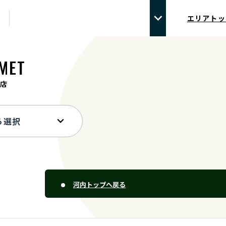
エリアトッ
MET
店
河内トップへ戻る