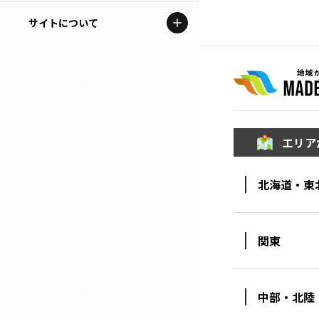
地域を代表する企業100選
記事ライター
サイトについて
岩手
プレスリリース
アンバサダー
私たちの理念
宮城
行政連携記事
お問い合わせ
MILCプロジェクト
秋田
運営会社情報
選出企業特別対談
エリア
山形
Localist
北海道・東
SDGsの先駆者
福島
イベント
関東
茨城
飲食店
栃木
地域豆知識
中部・北陸