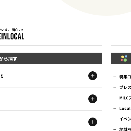
から探す
北
特集
プレ
MIL
北海道
エリア
Local
イベ
地域
茨城
エリア