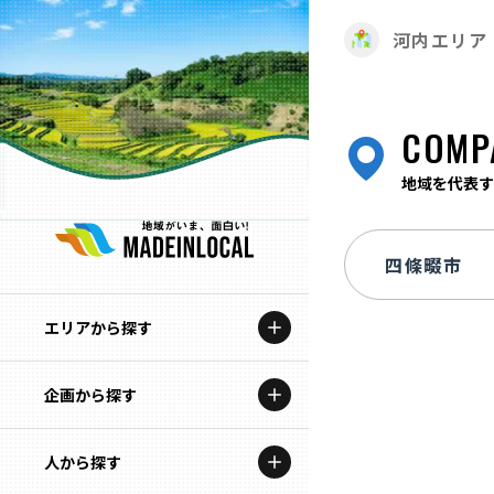
河内エリア
COMP
地域を代表す
エリアから探す
企画から探す
北海道
特集コンテンツ
人から探す
青森