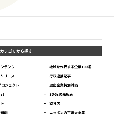
カテゴリから探す
コンテンツ
地域を代表する企業100選
スリリース
行政連携記事
Cプロジェクト
選出企業特別対談
ist
SDGsの先駆者
ント
飲食店
豆知識
ニッポンの百選大全集