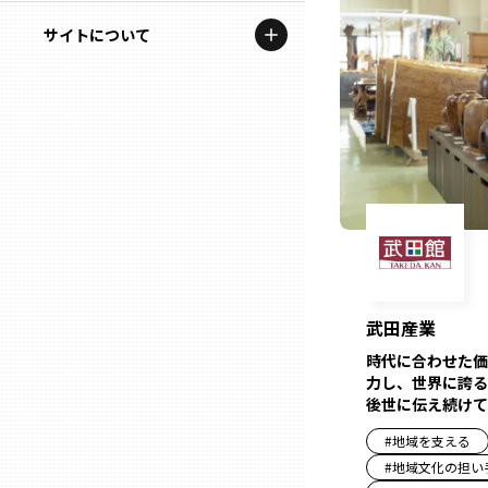
地域を代表する企業100選
記事ライター
サイトについて
岩手
プレスリリース
アンバサダー
私たちの理念
宮城
行政連携記事
お問い合わせ
MILCプロジェクト
秋田
運営会社情報
選出企業特別対談
山形
Localist
SDGsの先駆者
福島
武田産業
イベント
時代に合わせた価
茨城
力し、世界に誇る
飲食店
後世に伝え続けて
栃木
#
地域を支える
地域豆知識
#
地域文化の担い