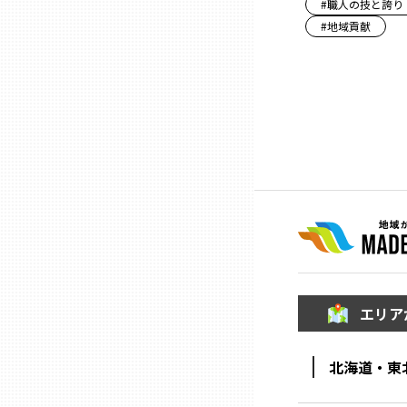
#
職人の技と誇り
ニッポンの百選大全集
群馬
#
地域貢献
Sporkle
埼玉
千葉
東京23区
多摩地域
神奈川
エリア
新潟
北海道・東
富山