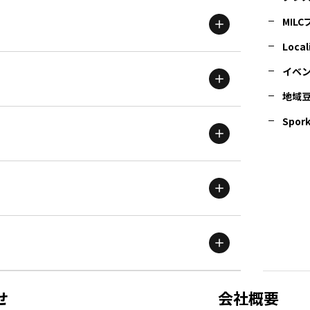
MIL
北海道
エリア
Local
イベ
地域
茨城
エリア
青森
エリア
Spork
新潟
エリア
栃木
エリア
岩手
エリア
滋賀
エリア
富山
エリア
群馬
エリア
宮城
エリア
鳥取
エリア
京都
エリア
石川
エリア
埼玉
エリア
秋田
エリア
せ
会社概要