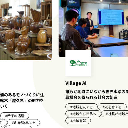
Village AI
誰もが地域にいながら世界水準の
値のあるモノづくりに注
戦機会を得られる社会の創造
銘木「屋久杉」の魅力を
いく
#
地域を支える
#
人を育てる
#
地域から世界へ
#
社長が地域
#
若手の活躍
#
地域貢献
手
#
創業50年以上