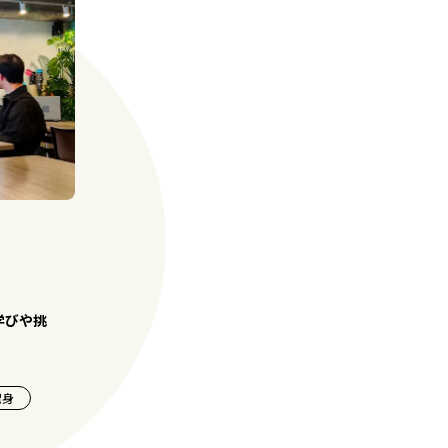
学びや挑
出身