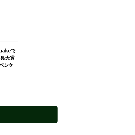
akeで
文具大賞
ペンケ