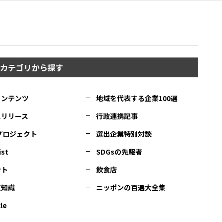
カテゴリから探す
コンテンツ
地域を代表する企業100選
スリリース
行政連携記事
Cプロジェクト
選出企業特別対談
ist
SDGsの先駆者
ント
飲食店
豆知識
ニッポンの百選大全集
le