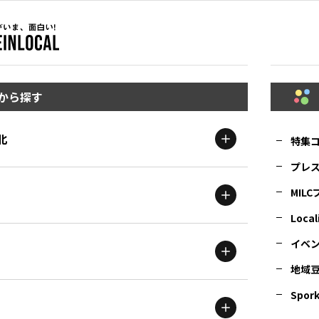
から探す
北
特集
プレ
MIL
北海道
エリア
Local
イベ
地域
茨城
エリア
青森
エリア
Spork