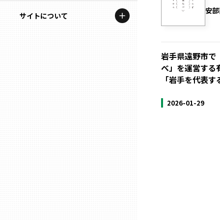
地域を代表する企業100選
安部
記事ライター
サイトについて
岩手
プレスリリース
アンバサダー
私たちの理念
宮城
行政連携記事
岩手県遠野市で
お問い合わせ
べ」を運営する
MILCプロジェクト
秋田
「岩手を代表する
運営会社情報
選出企業特別対談
2026-01-29
山形
Localist
SDGsの先駆者
福島
イベント
茨城
飲食店
栃木
地域豆知識