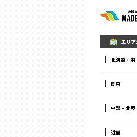
ニッポンの百選大全集
群馬
Sporkle
埼玉
エリア
千葉
北海道・東
東京23区
多摩地域
関東
神奈川
中部・北陸
新潟
近畿
富山