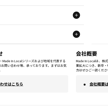
新潟
エリア
栃木
エリア
岩手
エリア
滋賀
エリア
富山
エリア
群馬
エリア
宮城
エリア
鳥取
エリア
京都
エリア
石川
エリア
埼玉
エリア
秋田
エリア
せ
会社概要
福岡
エリア
ade In Localシリーズおよび地域を代表する
Made In Loca
島根
エリア
大阪市
エリア
てのお問い合わせ等、承っております。まずはお気
業拡大につき、新卒・
福井
エリア
千葉
エリア
。
方はぜひご一読くださ
山形
エリア
佐賀
エリア
岡山
エリア
わせはこちら
会社概要
北摂
エリア
長野
エリア
東京23区
エリア
福島
エリア
長崎
エリア
広島
エリア
堺・泉州
エリア