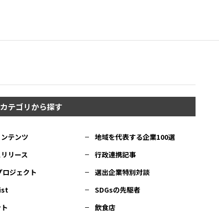
カテゴリから探す
コンテンツ
地域を代表する企業100選
スリリース
行政連携記事
Cプロジェクト
選出企業特別対談
ist
SDGsの先駆者
ント
飲食店