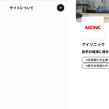
地域を代表する企業100選
記事ライター
サイトについて
岩手
プレスリリース
アンバサダー
私たちの理念
宮城
行政連携記事
お問い合わせ
MILCプロジェクト
秋田
運営会社情報
アイソニック
選出企業特別対談
岩手の経済に根を
山形
Localist
#
採用強化中企業
#
新卒採用強化中
SDGsの先駆者
福島
イベント
茨城
飲食店
栃木
地域豆知識