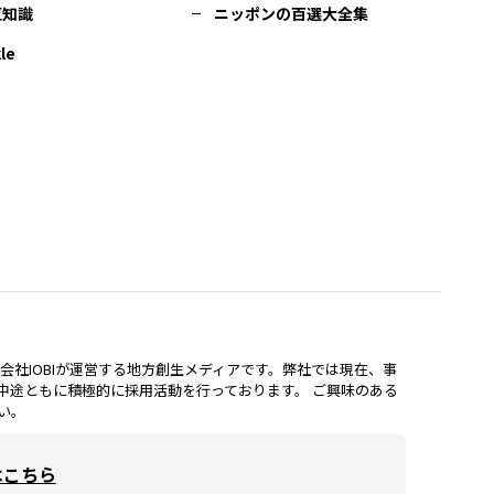
豆知識
ニッポンの百選大全集
le
lは、株式会社IOBIが運営する地方創生メディアです。弊社では現在、事
中途ともに積極的に採用活動を行っております。 ご興味のある
い。
はこちら