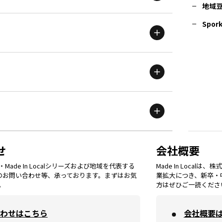
地域
茨城
エリア
青森
エリア
Spork
新潟
エリア
栃木
エリア
岩手
エリア
滋賀
エリア
富山
エリア
群馬
エリア
宮城
エリア
鳥取
エリア
京都
エリア
石川
エリア
埼玉
エリア
秋田
エリア
せ
会社概要
福岡
エリア
ade In Localシリーズおよび地域を代表する
Made In Loca
島根
エリア
大阪市
エリア
てのお問い合わせ等、承っております。まずはお気
業拡大につき、新卒・
福井
エリア
千葉
エリア
。
方はぜひご一読くださ
山形
エリア
佐賀
エリア
岡山
エリア
わせはこちら
会社概要
北摂
エリア
長野
エリア