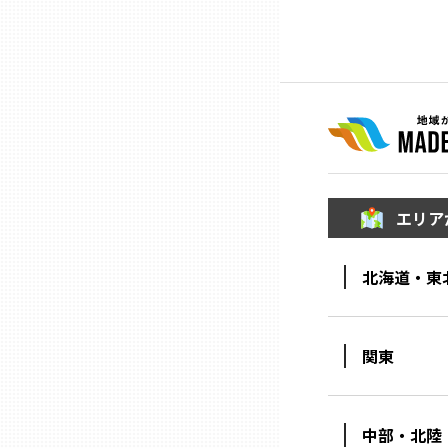
ニッポンの百選大全集
群馬
Sporkle
埼玉
千葉
東京23区
エリア
多摩地域
北海道・東
神奈川
関東
新潟
中部・北陸
富山