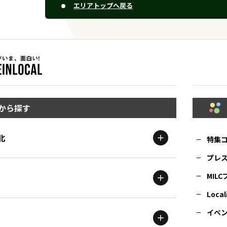
エリアトップへ戻る
から探す
北
特集
プレ
MIL
北海道
エリア
Local
イベ