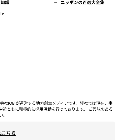
豆知識
ニッポンの百選大全集
le
lは、株式会社IOBIが運営する地方創生メディアです。弊社では現在、事
中途ともに積極的に採用活動を行っております。 ご興味のある
い。
はこちら