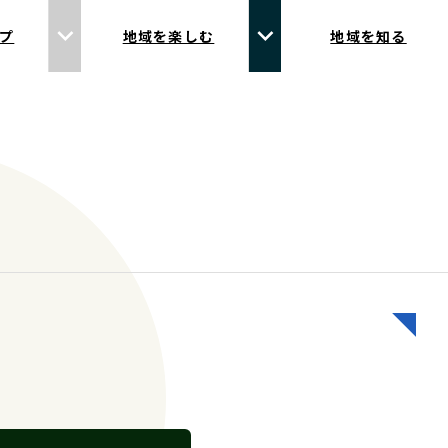
プ
地域を楽しむ
地域を知る