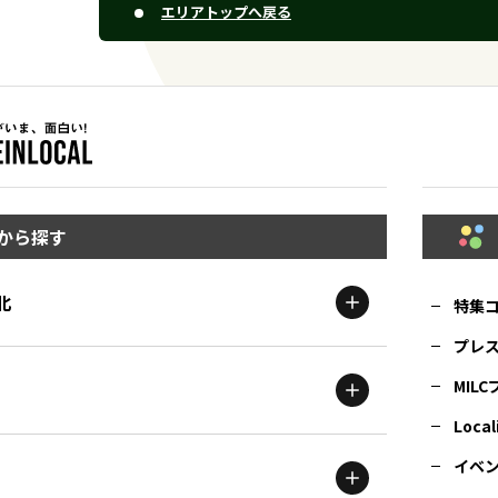
エリアトップへ戻る
から探す
北
特集
プレ
MIL
北海道
エリア
Local
イベ