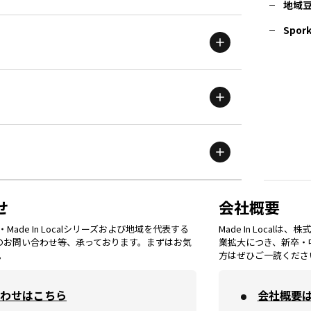
地域
茨城
エリア
青森
エリア
Spork
新潟
エリア
栃木
エリア
岩手
エリア
滋賀
エリア
富山
エリア
群馬
エリア
宮城
エリア
鳥取
エリア
京都
エリア
石川
エリア
埼玉
エリア
秋田
エリア
せ
会社概要
福岡
エリア
ade In Localシリーズおよび地域を代表する
Made In Loca
島根
エリア
大阪市
エリア
てのお問い合わせ等、承っております。まずはお気
業拡大につき、新卒・
福井
エリア
千葉
エリア
。
方はぜひご一読くださ
山形
エリア
佐賀
エリア
岡山
エリア
わせはこちら
会社概要
北摂
エリア
長野
エリア