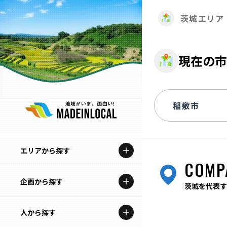
茨城エリア
現在の市
エリアから探す
COMP
企画から探す
北海道
茨城を代表す
特集コンテンツ
人から探す
青森