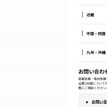
ニッポンの百選大全集
群馬
Sporkle
近畿
埼玉
中国・四国
千葉
東京23区
九州・沖縄
多摩地域
お問い合わ
神奈川
掲載依頼・取材依頼・M
企業100選につい
軽にご相談ください
新潟
お問い合
富山