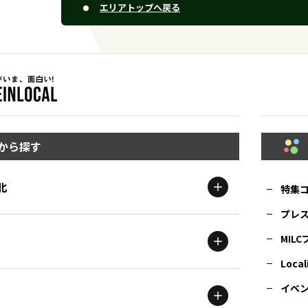
エリアトップへ戻る
から探す
北
特集
プレ
MIL
北海道
エリア
Local
イベ