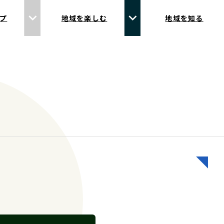
プ
地域を楽しむ
地域を知る