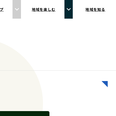
プ
地域を楽しむ
地域を知る