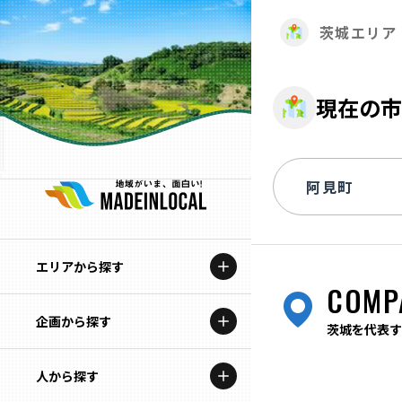
茨城エリア
現在の市
エリアから探す
COMP
企画から探す
北海道
茨城を代表す
特集コンテンツ
人から探す
青森