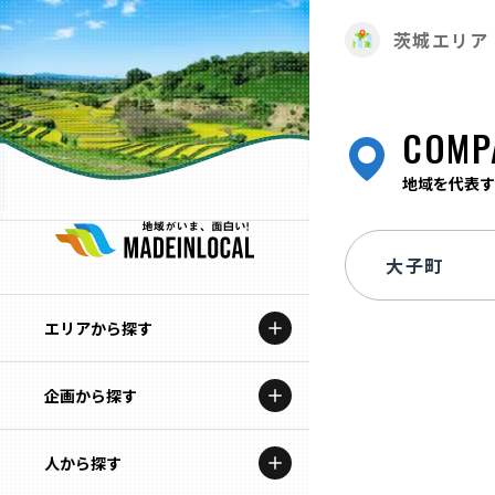
茨城エリア
COMP
地域を代表す
エリアから探す
企画から探す
北海道
特集コンテンツ
人から探す
青森