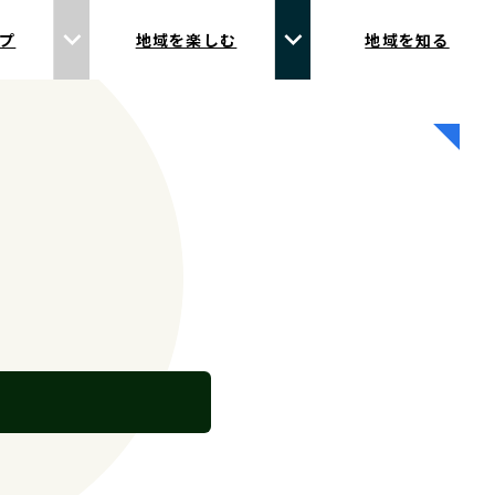
プ
地域を楽しむ
地域を知る