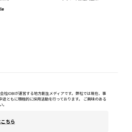
le
lは、株式会社IOBIが運営する地方創生メディアです。弊社では現在、事
中途ともに積極的に採用活動を行っております。 ご興味のある
い。
はこちら