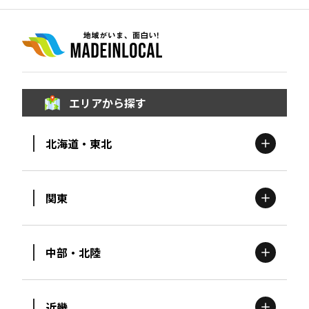
エリアから探す
北海道・東北
関東
北海道
エリア
中部・北陸
茨城
エリア
青森
エリア
近畿