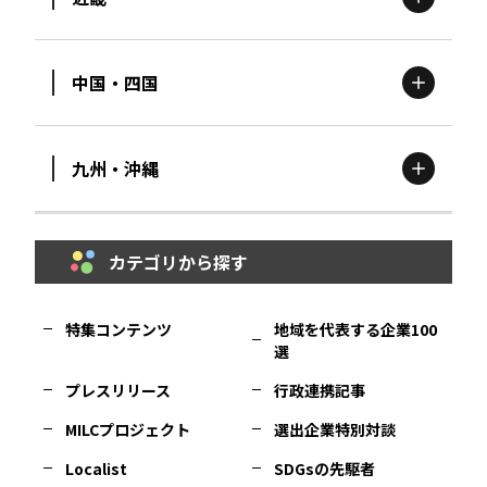
新潟
エリア
栃木
エリア
岩手
エリア
中国・四国
滋賀
エリア
富山
エリア
群馬
エリア
宮城
エリア
九州・沖縄
鳥取
エリア
京都
エリア
石川
エリア
埼玉
エリア
秋田
エリア
カテゴリから探す
福岡
エリア
島根
エリア
大阪市
エリア
福井
エリア
千葉
エリア
山形
エリア
特集コンテンツ
地域を代表する企業100
選
佐賀
エリア
岡山
エリア
北摂
エリア
長野
エリア
東京23区
エリア
福島
エリア
プレスリリース
行政連携記事
MILCプロジェクト
選出企業特別対談
長崎
エリア
広島
エリア
堺・泉州
エリア
岐阜
エリア
多摩
エリア
Localist
SDGsの先駆者