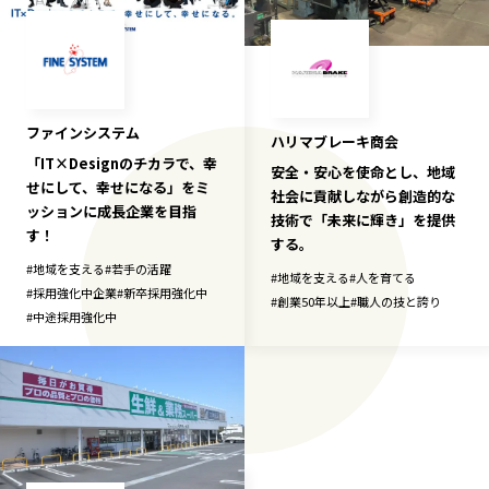
長野エリア
岐阜エリア
静岡エリア
愛知エリア
三重エリア
滋賀エリア
京都エリア
大阪市エリア
ファインシステム
ハリマブレーキ商会
「IT×Designのチカラで、幸
北摂エリア
堺・泉州エリア
安全・安心を使命とし、地域
せにして、幸せになる」をミ
社会に貢献しながら創造的な
河内エリア
兵庫エリア
ッションに成長企業を目指
技術で「未来に輝き」を提供
奈良エリア
和歌山エリア
す！
する。
鳥取エリア
島根エリア
#
地域を支える
#
若手の活躍
#
地域を支える
#
人を育てる
#
採用強化中企業
#
新卒採用強化中
岡山エリア
広島エリア
#
創業50年以上
#
職人の技と誇り
#
中途採用強化中
山口エリア
徳島エリア
香川エリア
愛媛エリア
高知エリア
福岡エリア
佐賀エリア
長崎エリア
熊本エリア
大分エリア