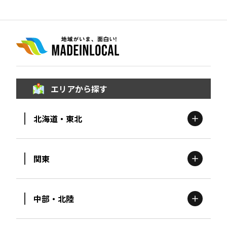
記事ライター
アンバサダー
お問い合わせ
会社概要
エリアから探す
北海道・東北
関東
北海道
エリア
中部・北陸
茨城
エリア
青森
エリア