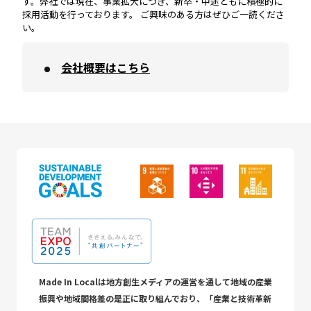
す。弊社では現在、事業拡大につき、新卒・中途ともに積極的に
採用活動を行っております。 ご興味のある方はぜひご一読くださ
い。
会社概要はこちら
Made In Localは地方創生メディアの運営を通して地域の産業
振興や地域間格差の是正に取り組んでおり、「産業と技術革新