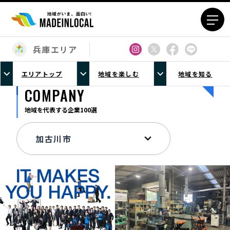
兵庫エリア
エリアから探す
エリアトップ
地域を楽しむ
地域を知る
北海道エリア
青森エリア
COMPANY
岩手エリア
宮城エリア
地域を代表する企業100選
秋田エリア
山形エリア
福島エリア
茨城エリア
栃木エリア
群馬エリア
埼玉エリア
千葉エリア
東京23区エリア
多摩エリア
神奈川エリア
新潟エリア
富山エリア
石川エリア
福井エリア
山梨エリア