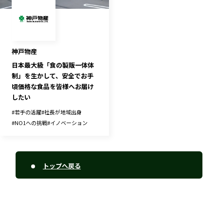
宮崎エリア
鹿児島エリア
沖縄エリア
神戸物産
カテゴリから探す
日本最大級「食の製販一体体
制」を生かして、安全でお手
特集コンテンツ
地域を代表する 企業100選
頃価格な食品を皆様へお届け
プレスリリース
行政連携記事
したい
MILCプロジェクト
選出企業特別対談
#
若手の活躍
#
社長が地域出身
#
NO1への挑戦
#
イノベーション
Localist
SDGsの先駆者
イベント
飲食店
地域豆知識
ニッポンの百選大全集
トップへ戻る
Sporkle
「人」から探す