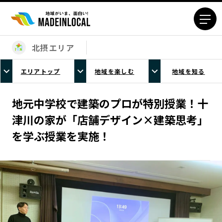
北摂エリア
エリアから探す
エリアトップ
地域を楽しむ
地域を知る
北海道エリア
青森エリア
岩手エリア
宮城エリア
地元中学校で建築のプロが特別授業！十
秋田エリア
山形エリア
津川の家が「店舗デザイン×建築思考」
福島エリア
茨城エリア
を学ぶ授業を実施！
栃木エリア
群馬エリア
埼玉エリア
千葉エリア
東京23区エリア
多摩エリア
神奈川エリア
新潟エリア
富山エリア
石川エリア
福井エリア
山梨エリア