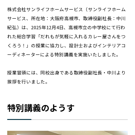
宮崎エリア
鹿児島エリア
株式会社サンライフホームサービス（サンライフホーム
沖縄エリア
サービス、所在地：大阪府高槻市、取締役副社長：中川
紀弘）は、2025年12月4日、高槻市立の中学校にて行わ
れた総合学習「だれもが気軽に入れるカレー屋さんをつ
カテゴリから探す
くろう！」の授業に協力し、設計士およびインテリアコ
特集コンテンツ
地域を代表する 企業100選
ーディネーターによる特別講義を実施いたしました。
プレスリリース
行政連携記事
MILCプロジェクト
選出企業特別対談
授業冒頭には、同校出身である取締役副社長・中川より
Localist
SDGsの先駆者
挨拶を行いました。
イベント
飲食店
地域豆知識
ニッポンの百選大全集
特別講義のようす
Sporkle
「人」から探す