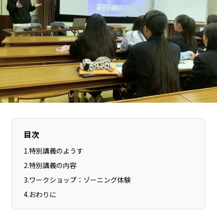
長野エリア
岐阜エリア
静岡エリア
愛知エリア
三重エリア
滋賀エリア
京都エリア
大阪市エリア
北摂エリア
堺・泉州エリア
河内エリア
兵庫エリア
奈良エリア
和歌山エリア
鳥取エリア
島根エリア
岡山エリア
広島エリア
目次
山口エリア
徳島エリア
1
.
特別講義のようす
香川エリア
愛媛エリア
2
.
特別講義の内容
高知エリア
福岡エリア
3
.
ワークショップ：ゾーニング体験
佐賀エリア
長崎エリア
4
.
おわりに
熊本エリア
大分エリア