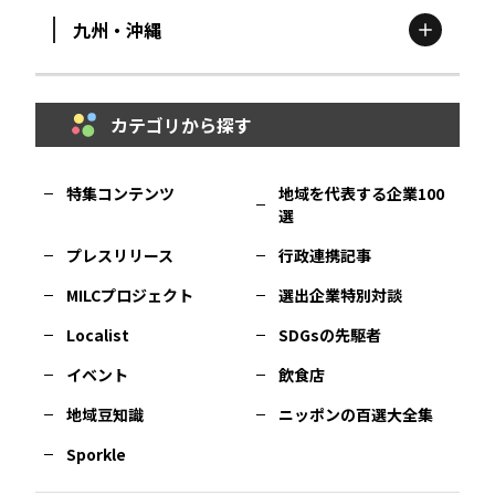
九州・沖縄
鳥取
エリア
京都
エリア
石川
エリア
埼玉
エリア
秋田
エリア
カテゴリから探す
福岡
エリア
島根
エリア
大阪市
エリア
福井
エリア
千葉
エリア
山形
エリア
特集コンテンツ
地域を代表する企業100
選
佐賀
エリア
岡山
エリア
北摂
エリア
長野
エリア
東京23区
エリア
福島
エリア
プレスリリース
行政連携記事
MILCプロジェクト
選出企業特別対談
長崎
エリア
広島
エリア
堺・泉州
エリア
岐阜
エリア
多摩
エリア
Localist
SDGsの先駆者
イベント
飲食店
熊本
エリア
山口
エリア
河内
エリア
静岡
エリア
神奈川
エリア
地域豆知識
ニッポンの百選大全集
Sporkle