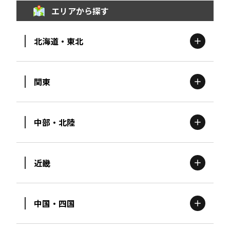
エリアから探す
北海道・東北
関東
北海道
エリア
中部・北陸
茨城
エリア
青森
エリア
近畿
新潟
エリア
栃木
エリア
岩手
エリア
中国・四国
滋賀
エリア
富山
エリア
群馬
エリア
宮城
エリア