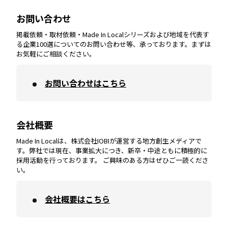
大分
エリア
徳島
エリア
兵庫
エリア
愛知
エリア
山梨
エリア
お問い合わせ
掲載依頼・取材依頼・Made In Localシリーズおよび地域を代表す
宮崎
エリア
香川
エリア
奈良
エリア
三重
エリア
る企業100選についてのお問い合わせ等、承っております。まずは
お気軽にご相談ください。
お問い合わせはこちら
鹿児島
エリア
愛媛
エリア
和歌山
エリア
会社概要
沖縄
エリア
高知
エリア
Made In Localは、株式会社IOBIが運営する地方創生メディアで
す。弊社では現在、事業拡大につき、新卒・中途ともに積極的に
採用活動を行っております。 ご興味のある方はぜひご一読くださ
い。
会社概要はこちら