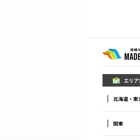
ニッポンの百選大全集
群馬
Sporkle
埼玉
千葉
東京23区
エリア
多摩地域
北海道・東
神奈川
新潟
関東
富山