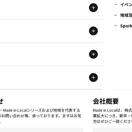
イベ
地域
茨城
エリア
青森
エリア
Spork
新潟
エリア
栃木
エリア
岩手
エリア
滋賀
エリア
富山
エリア
群馬
エリア
宮城
エリア
鳥取
エリア
京都
エリア
石川
エリア
埼玉
エリア
秋田
エリア
せ
会社概要
福岡
エリア
ade In Localシリーズおよび地域を代表する
Made In Loca
島根
エリア
大阪市
エリア
てのお問い合わせ等、承っております。まずはお気
業拡大につき、新卒・
福井
エリア
千葉
エリア
。
方はぜひご一読くださ
山形
エリア