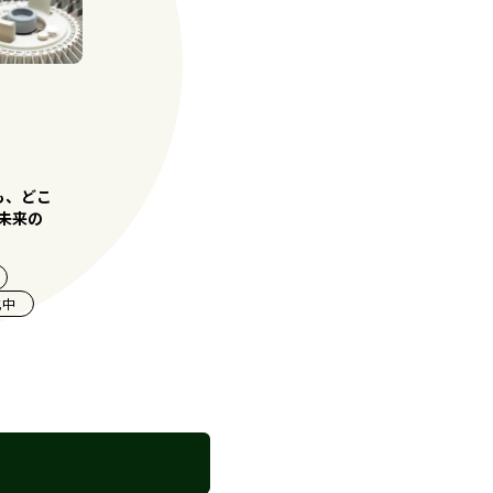
も、どこ
く未来の
化中