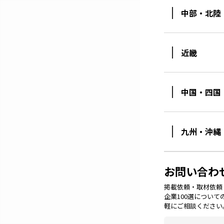
中部・北陸
石川
近畿
福井
中国・四国
山梨
長野
九州・沖縄
岐阜
お問い合わ
静岡
掲載依頼・取材依頼・M
企業100選につい
軽にご相談ください
愛知