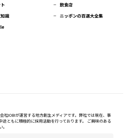
ント
飲食店
豆知識
ニッポンの百選大全集
le
lは、株式会社IOBIが運営する地方創生メディアです。弊社では現在、事
中途ともに積極的に採用活動を行っております。 ご興味のある
い。