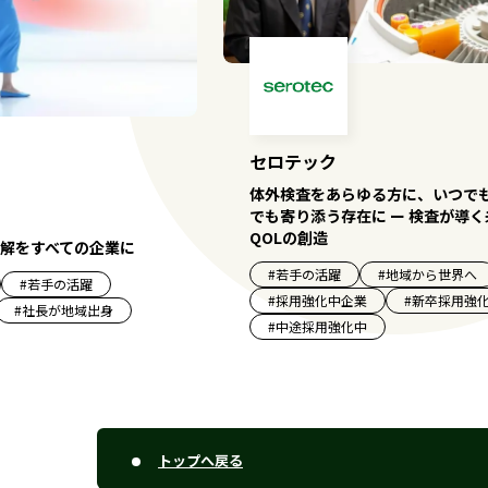
セロテック
体外検査をあらゆる方に、いつで
でも寄り添う存在に ー 検査が導
QOLの創造
解をすべての企業に
#
若手の活躍
#
地域から世界へ
#
若手の活躍
#
採用強化中企業
#
新卒採用強
#
社長が地域出身
#
中途採用強化中
トップへ戻る