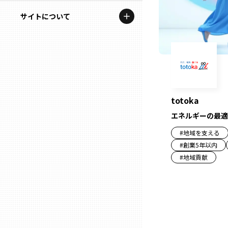
地域を代表する企業100選
記事ライター
サイトについて
岩手
プレスリリース
アンバサダー
私たちの理念
宮城
行政連携記事
お問い合わせ
MILCプロジェクト
秋田
運営会社情報
選出企業特別対談
totoka
山形
エネルギーの最適
Localist
#
地域を支える
SDGsの先駆者
福島
#
創業5年以内
#
地域貢献
イベント
茨城
飲食店
栃木
地域豆知識