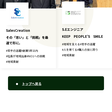
長野エリア
岐阜エリア
静岡エリア
愛知エリア
三重エリア
滋賀エリア
S.Eエンジニア
京都エリア
大阪市エリア
SalesCreation
KEEP PEOPLE’S SMILE
その「思い」と「挑戦」を最
北摂エリア
堺・泉州エリア
速で形に。
#
地域を支える
#
若手の活躍
河内エリア
兵庫エリア
#
人を育てる
#
職人の技と誇り
#
若手の活躍
#
創業5年以内
奈良エリア
和歌山エリア
#
地域貢献
#
社長が地域出身
#
NO1への挑戦
鳥取エリア
島根エリア
#
地域貢献
岡山エリア
広島エリア
山口エリア
徳島エリア
トップへ戻る
香川エリア
愛媛エリア
高知エリア
福岡エリア
佐賀エリア
長崎エリア
熊本エリア
大分エリア