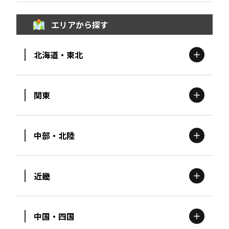
エリアから探す
北海道・東北
関東
北海道
エリア
中部・北陸
茨城
エリア
青森
エリア
近畿
新潟
エリア
栃木
エリア
岩手
エリア
中国・四国
滋賀
エリア