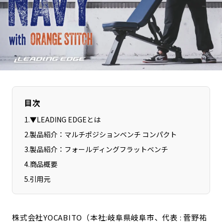
長野エリア
岐阜エリア
静岡エリア
愛知エリア
三重エリア
滋賀エリア
京都エリア
大阪市エリア
北摂エリア
堺・泉州エリア
河内エリア
兵庫エリア
目次
奈良エリア
和歌山エリア
1
.
▼LEADING EDGEとは
鳥取エリア
島根エリア
2
.
製品紹介：マルチポジションベンチ コンパクト
岡山エリア
広島エリア
3
.
製品紹介：フォールディングフラットベンチ
山口エリア
徳島エリア
4
.
商品概要
香川エリア
愛媛エリア
5
.
引用元
高知エリア
福岡エリア
佐賀エリア
長崎エリア
熊本エリア
大分エリア
株式会社YOCABITO（本社:岐阜県岐阜市、代表 : 菅野祐