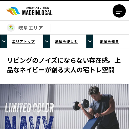
岐阜エリア
エリアから探す
エリアトップ
地域を楽しむ
地域を知る
北海道エリア
青森エリア
岩手エリア
宮城エリア
リビングのノイズにならない存在感。上
秋田エリア
山形エリア
品なネイビーが創る大人の宅トレ空間
福島エリア
茨城エリア
栃木エリア
群馬エリア
埼玉エリア
千葉エリア
東京23区エリア
多摩エリア
神奈川エリア
新潟エリア
富山エリア
石川エリア
福井エリア
山梨エリア