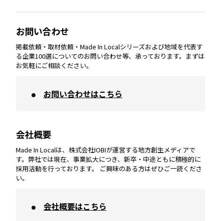
大分
エリア
徳島
エリア
兵庫
エリア
愛知
エリア
山梨
エリア
お問い合わせ
掲載依頼・取材依頼・Made In Localシリーズおよび地域を代表す
宮崎
エリア
香川
エリア
奈良
エリア
三重
エリア
る企業100選についてのお問い合わせ等、承っております。まずは
お気軽にご相談ください。
お問い合わせはこちら
鹿児島
エリア
愛媛
エリア
和歌山
エリア
会社概要
沖縄
エリア
高知
エリア
Made In Localは、株式会社IOBIが運営する地方創生メディアで
す。弊社では現在、事業拡大につき、新卒・中途ともに積極的に
採用活動を行っております。 ご興味のある方はぜひご一読くださ
い。
会社概要はこちら