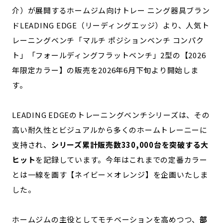
宮崎エリア
鹿児島エリア
介）が展開するホームジム向けトレー ニング器具ブラン
沖縄エリア
ドLEADING EDGE（リーディングエッジ）より、人気ト
レーニングベンチ「マルチ ポジションベンチ コンパク
ト」「フォールディングフラットベンチ」2型の【2026
カテゴリから探す
年限定カラー】の販売を2026年6月下旬より開始しま
特集コンテンツ
地域を代表する 企業100選
す。
プレスリリース
行政連携記事
LEADING EDGEのトレーニングベンチシリーズは、その
MILCプロジェクト
選出企業特別対談
高い耐久性とビジュアルから多くのホームトレーニーに
Localist
SDGsの先駆者
支持され、
シリーズ累計販売数330,000台を突破する大
イベント
飲食店
ヒット
を記録しています。今年はこれまでの定番カラー
地域豆知識
ニッポンの百選大全集
とは一線を画す【ネイビー×オレンジ】を企画いたしま
Sporkle
した。
「人」から探す
ホームジムの主役としてモチベーションを高めつつ、
部