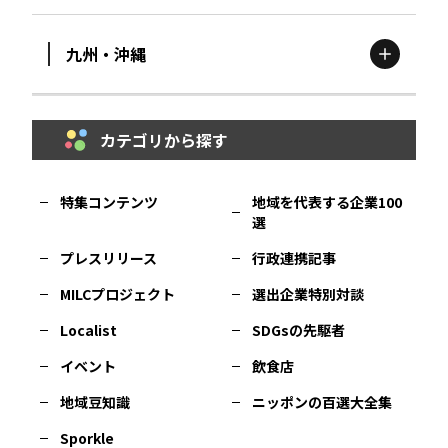
富山
エリア
群馬
エリア
宮城
エリア
九州・沖縄
鳥取
エリア
京都
エリア
石川
エリア
埼玉
エリア
秋田
エリア
カテゴリから探す
福岡
エリア
島根
エリア
大阪市
エリア
福井
エリア
千葉
エリア
山形
エリア
特集コンテンツ
地域を代表する企業100
選
佐賀
エリア
岡山
エリア
北摂
エリア
長野
エリア
東京23区
エリア
福島
エリア
プレスリリース
行政連携記事
MILCプロジェクト
選出企業特別対談
長崎
エリア
広島
エリア
堺・泉州
エリア
岐阜
エリア
多摩
エリア
Localist
SDGsの先駆者
イベント
飲食店
熊本
エリア
山口
エリア
河内
エリア
静岡
エリア
神奈川
エリア
地域豆知識
ニッポンの百選大全集
Sporkle