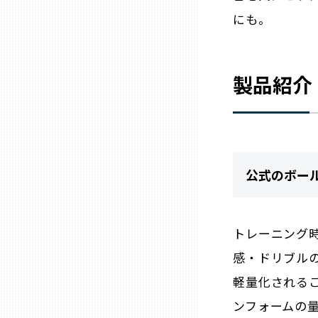
山口
にも。
徳島
製品紹介
香川
愛媛
公式のボー
高知
福岡
トレーニング
感・ドリブル
佐賀
軽量化される
ンフォームの
長崎