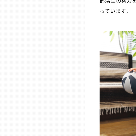
部活生の努力
っています。
三重
滋賀
京都
大阪市
北摂
堺・泉州
河内