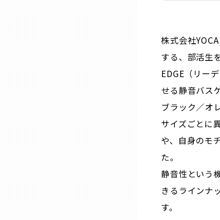
ニッポンの百選大全集
群馬
Sporkle
埼玉
株式会社YOC
する、部活生を
千葉
EDGE（リー
せる静音バスケ
東京23区
ブラック／オレ
サイズごとに
多摩地域
や、自身のモ
た。
神奈川
静音性という
きるラインナ
新潟
す。
富山