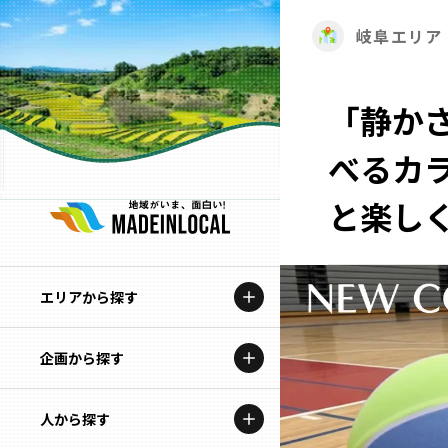
岐阜エリア
「静か
べるカ
と楽し
エリアから探す
企画から探す
北海道
特集コンテンツ
人から探す
青森