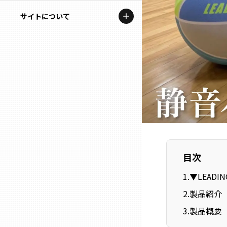
地域を代表する企業100選
記事ライター
サイトについて
岩手
プレスリリース
アンバサダー
私たちの理念
宮城
行政連携記事
お問い合わせ
MILCプロジェクト
秋田
運営会社情報
選出企業特別対談
山形
Localist
SDGsの先駆者
福島
目次
イベント
茨城
1
.
▼LEADIN
飲食店
2
.
製品紹介
栃木
地域豆知識
3
.
製品概要