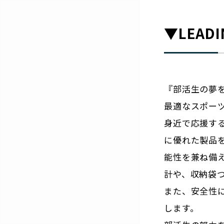
▼LEADI
石川
福井
『部活生の夢
山梨
最適なスポー
身近で応援す
長野
に優れた製品
岐阜
能性を兼ね備
計や、収納袋
静岡
また、安全性
します。
愛知