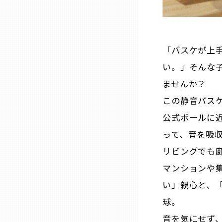
兵庫
奈良
「バスケが上
い。」そんな
和歌山
ませんか？
この静音バス
鳥取
公式ボールに
って、音を吸
島根
リビングでも
岡山
マンションや
い」親心と、
広島
球。
音を気にせず