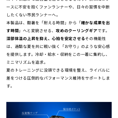
ースに不安を抱くファンランナーや、日々の習慣を中断
記事ライター
アンバサダー
したくない市民ランナーへ。
本製品は、酷暑を「耐える時間」から「
確かな成果を出
お問い合わせ
会社概要
す時間
」へと変貌させる、
攻めのクーリングギア
です。
深部体温の上昇を抑え、心拍を安定させる
その機能性
は、過酷な夏を共に戦い抜く「お守り」のような安心感
を提供します。冷却・給水・収納をこの一着に集約し、
ミニマリズムを追求。
夏のトレーニングに没頭できる環境を整え、ライバルに
差をつける圧倒的なパフォーマンス維持をサポートしま
す。