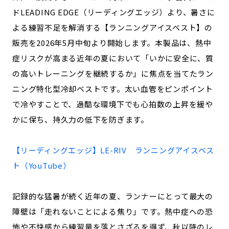
宮崎エリア
鹿児島エリア
ドLEADING EDGE（リーディングエッジ）より、暑さに
沖縄エリア
よる練習不足を解消する【ランニングアイスベスト】の
販売を2026年5月中旬より開始します。本製品は、熱中
症リスクが高まる近年の夏において「いかに安全に、質
カテゴリから探す
の高いトレーニングを継続するか」に焦点を当てたラン
特集コンテンツ
地域を代表する 企業100選
ニング特化型冷却ベストです。太い血管をピンポイント
プレスリリース
行政連携記事
で冷やすことで、過酷な環境下でも心拍数の上昇を緩や
MILCプロジェクト
選出企業特別対談
かに保ち、持久力の低下を防ぎます。
Localist
SDGsの先駆者
イベント
飲食店
【リーディングエッジ】LE-RIV ランニングアイスベス
ト（YouTube）
地域豆知識
ニッポンの百選大全集
Sporkle
記録的な猛暑が続く近年の夏、ランナーにとって最大の
障壁は「走れないことによる焦り」です。熱中症への恐
「人」から探す
怖や不快感から練習量を落とさざるを得ず、秋以降のレ