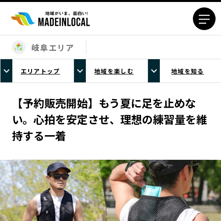
岐阜エリア
エリアから探す
エリアトップ
地域を楽しむ
地域を知る
北海道エリア
青森エリア
岩手エリア
宮城エリア
【予約販売開始】もう夏に足を止めな
秋田エリア
山形エリア
い。心拍を安定させ、理想の練習量を維
福島エリア
茨城エリア
持する一着
栃木エリア
群馬エリア
埼玉エリア
千葉エリア
東京23区エリア
多摩エリア
神奈川エリア
新潟エリア
富山エリア
石川エリア
福井エリア
山梨エリア