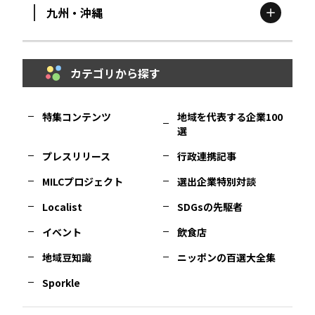
九州・沖縄
鳥取
エリア
京都
エリア
石川
エリア
埼玉
エリア
秋田
エリア
カテゴリから探す
福岡
エリア
島根
エリア
大阪市
エリア
福井
エリア
千葉
エリア
山形
エリア
特集コンテンツ
地域を代表する企業100
選
佐賀
エリア
岡山
エリア
北摂
エリア
長野
エリア
東京23区
エリア
福島
エリア
プレスリリース
行政連携記事
MILCプロジェクト
選出企業特別対談
長崎
エリア
広島
エリア
堺・泉州
エリア
岐阜
エリア
多摩
エリア
Localist
SDGsの先駆者
イベント
飲食店
熊本
エリア
山口
エリア
河内
エリア
静岡
エリア
神奈川
エリア
地域豆知識
ニッポンの百選大全集
Sporkle
大分
エリア
徳島
エリア
兵庫
エリア
愛知
エリア
山梨
エリア