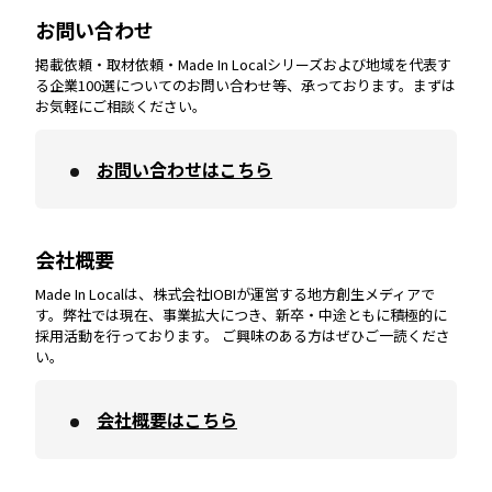
お問い合わせ
掲載依頼・取材依頼・Made In Localシリーズおよび地域を代表す
宮崎
エリア
香川
エリア
奈良
エリア
三重
エリア
る企業100選についてのお問い合わせ等、承っております。まずは
お気軽にご相談ください。
お問い合わせはこちら
鹿児島
エリア
愛媛
エリア
和歌山
エリア
会社概要
沖縄
エリア
高知
エリア
Made In Localは、株式会社IOBIが運営する地方創生メディアで
す。弊社では現在、事業拡大につき、新卒・中途ともに積極的に
採用活動を行っております。 ご興味のある方はぜひご一読くださ
い。
会社概要はこちら