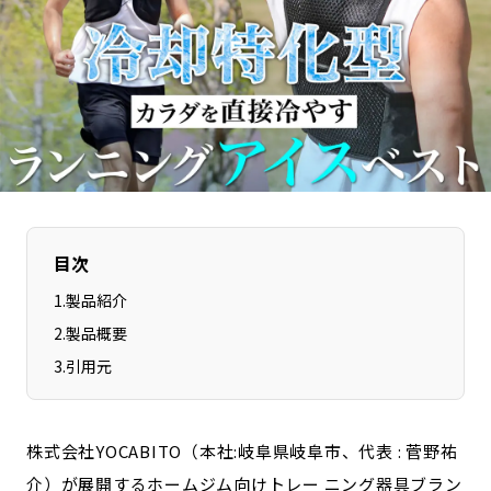
長野エリア
岐阜エリア
静岡エリア
愛知エリア
三重エリア
滋賀エリア
京都エリア
大阪市エリア
北摂エリア
堺・泉州エリア
河内エリア
兵庫エリア
奈良エリア
和歌山エリア
目次
鳥取エリア
島根エリア
1
.
製品紹介
岡山エリア
広島エリア
2
.
製品概要
山口エリア
徳島エリア
3
.
引用元
香川エリア
愛媛エリア
高知エリア
福岡エリア
佐賀エリア
長崎エリア
株式会社YOCABITO（本社:岐阜県岐阜市、代表 : 菅野祐
熊本エリア
大分エリア
介）が展開するホームジム向けトレー ニング器具ブラン