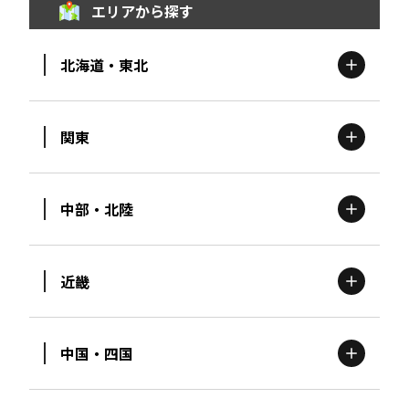
エリアから探す
北海道・東北
関東
北海道
エリア
中部・北陸
茨城
エリア
青森
エリア
近畿
新潟
エリア
栃木
エリア
岩手
エリア
中国・四国
滋賀
エリア
富山
エリア
群馬
エリア
宮城
エリア