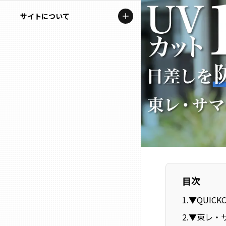
地域を代表する企業100選
記事ライター
サイトについて
岩手
プレスリリース
アンバサダー
私たちの理念
宮城
行政連携記事
お問い合わせ
MILCプロジェクト
秋田
運営会社情報
選出企業特別対談
山形
Localist
SDGsの先駆者
福島
イベント
茨城
目次
飲食店
1
.
▼QUICK
栃木
地域豆知識
2
.
▼東レ・