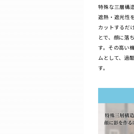
山口
特殊な三層構
遮熱・遮光性を
徳島
カットするだ
とで、顔に落
香川
す。その高い
ムとして、過
愛媛
す。
高知
福岡
佐賀
長崎