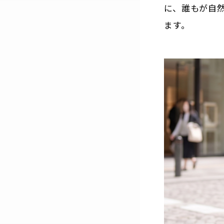
に、誰もが自
三重
ます。
滋賀
京都
大阪市
北摂
堺・泉州
河内