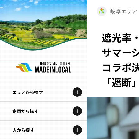
岐阜エリア
遮光率・
サマーシ
コラボ
「遮断
エリアから探す
企画から探す
北海道
特集コンテンツ
人から探す
青森