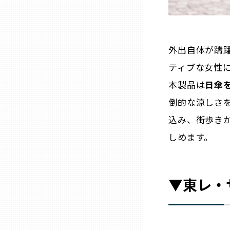
兵庫
奈良
外出自体が躊
ティブな女性
和歌山
本製品は
日傘
倒的な涼しさを
鳥取
込み、街歩き
しめます。
島根
岡山
▼東レ・
広島