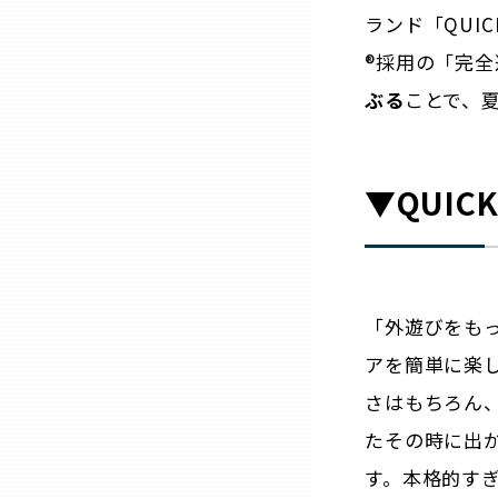
ランド「QUI
®採用の「完
石川
ぶる
ことで、
福井
▼QUIC
山梨
長野
「外遊びをも
岐阜
アを簡単に楽
さはもちろん
静岡
たその時に出
す。本格的す
愛知