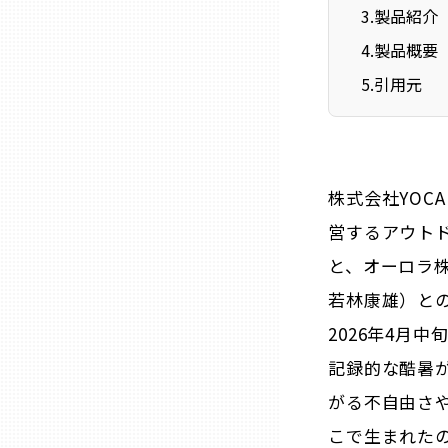
ニッポンの百選大全集
3
.
製品紹介
群馬
4
.
製品概要
Sporkle
埼玉
5
.
引用元
千葉
株式会社YOC
東京23区
営するアウトド
多摩地域
と、オーロラ
若林康雄）と
神奈川
2026年4月
記録的な酷暑
新潟
がる不自由さ
こで生まれた
富山