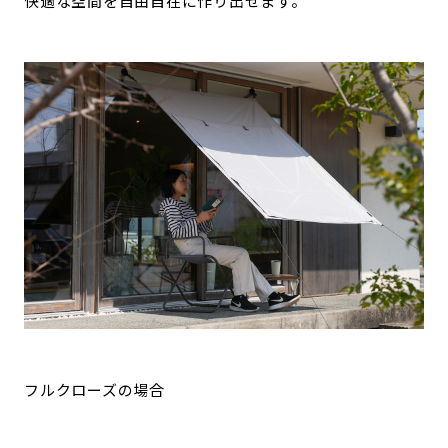
快適な空間を自由自在に作り出せます。
フルクローズの場合