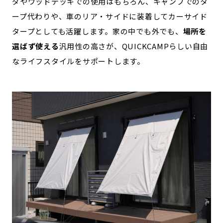
ダやウッドデッキでの使用はもちろん、キャンプでのタ
ープ代わりや、車のリア・サイドに装着してカーサイド
タープとしても活躍します。家の中でも外でも、
場所を
選ばず使える
汎用性の高さが、QUICKCAMPらしい自由
なライフスタイルをサポートします。