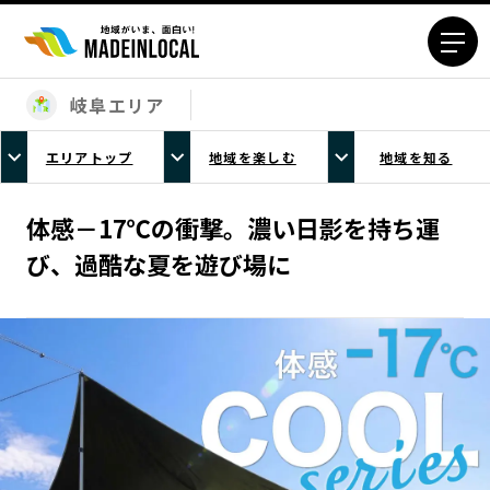
岐阜エリア
エリアから探す
エリアトップ
地域を楽しむ
地域を知る
北海道エリア
青森エリア
岩手エリア
宮城エリア
体感－17℃の衝撃。濃い日影を持ち運
秋田エリア
山形エリア
び、過酷な夏を遊び場に
福島エリア
茨城エリア
栃木エリア
群馬エリア
埼玉エリア
千葉エリア
東京23区エリア
多摩エリア
神奈川エリア
新潟エリア
富山エリア
石川エリア
福井エリア
山梨エリア