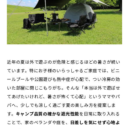
近年の夏は外で遊ぶのが危険と感じるほどの暑さが続い
ています。特にお子様のいらっしゃるご家庭では、ビニ
ールプールや公園遊びも熱中症が心配で、つい冷房の効
いた部屋に閉じこもりがち。そんな「本当は外で遊ばせ
てあげたいけれど、暑さが怖くて心配」というママやパ
パへ、少しでも涼しく過ごす夏の楽しみ方を提案しま
す。
キャンプ品質の確かな遮光性能
を日常に取り入れる
ことで、家のベランダや庭を、
日差しを気にせず心地よ