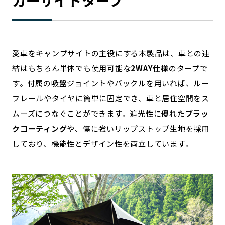
カーサイドタープ
愛車をキャンプサイトの主役にする本製品は、車との連
結はもちろん単体でも使用可能な
2WAY仕様
のタープで
す。付属の吸盤ジョイントやバックルを用いれば、ルー
フレールやタイヤに簡単に固定でき、車と居住空間をス
ムーズにつなぐことができます。遮光性に優れた
ブラッ
クコーティング
や、傷に強いリップストップ生地を採用
しており、機能性とデザイン性を両立しています。