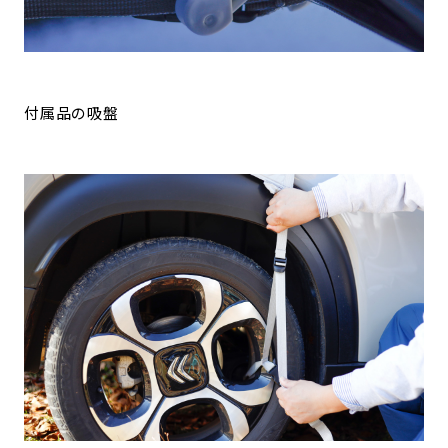
付属品の吸盤