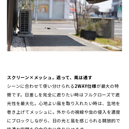
スクリーン×メッシュ。遮って、風は通す
シーンに合わせて使い分けられる
2WAY仕様
が最大の特
徴です。日差しを完全に遮りたい時はフルクローズで遮
光性を最大化。心地よい風を取り入れたい時は、生地を
巻き上げてメッシュに。外からの視線や虫の侵入を適度
にブロックしながら、日の光と風を感じられる開放的で