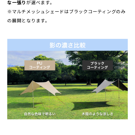
な一張り
が選べます。
※マルチメッシュシェードはブラックコーティングのみ
の展開となります。