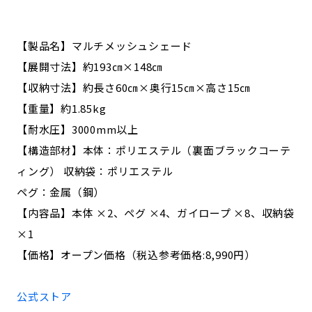
【製品名】マルチメッシュシェード
【展開寸法】約193㎝×148㎝
【収納寸法】約長さ60㎝×奥行15㎝×高さ15㎝
【重量】約1.85kg
【耐水圧】3000mm以上
【構造部材】本体：ポリエステル（裏面ブラックコーテ
ィング） 収納袋：ポリエステル
ペグ：金属（鋼）
【内容品】本体 ×2、ペグ ×4、ガイロープ ×8、収納袋
×1
【価格】オープン価格（税込参考価格:8,990円）
公式ストア