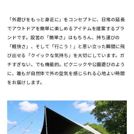
記事ライター
アンバサダー
「外遊びをもっと身近に」をコンセプトに、日常の延長
でアウトドアを簡単に楽しめるアイテムを提案するブラ
お問い合わせ
会社概要
ンドです。設営の「簡単さ」はもちろん、持ち運びの
「軽快さ」、そして「行こう！」と思い立った瞬間に飛
び出せる「クイックな気持ち」を大切にしています。ガ
チすぎない、でも機能的。ピクニックや公園遊びのよう
に、誰もが自然体で外の空気を感じられる心地よい時間
をお届けします。