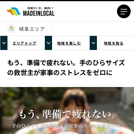
岐阜エリア
エリアから探す
エリアトップ
地域を楽しむ
地域を知る
北海道エリア
青森エリア
岩手エリア
宮城エリア
もう、準備で疲れない。手のひらサイズ
秋田エリア
山形エリア
の救世主が家事のストレスをゼロに
福島エリア
茨城エリア
栃木エリア
群馬エリア
埼玉エリア
千葉エリア
東京23区エリア
多摩エリア
神奈川エリア
新潟エリア
富山エリア
石川エリア
福井エリア
山梨エリア