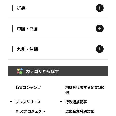
近畿
新潟
エリア
栃木
エリア
岩手
エリア
中国・四国
滋賀
エリア
富山
エリア
群馬
エリア
宮城
エリア
九州・沖縄
鳥取
エリア
京都
エリア
石川
エリア
埼玉
エリア
秋田
エリア
カテゴリから探す
福岡
エリア
島根
エリア
大阪市
エリア
福井
エリア
千葉
エリア
山形
エリア
特集コンテンツ
地域を代表する企業100
選
佐賀
エリア
岡山
エリア
北摂
エリア
長野
エリア
東京23区
エリア
福島
エリア
プレスリリース
行政連携記事
MILCプロジェクト
選出企業特別対談