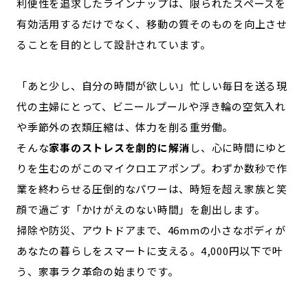
利便性を追求したラインナップは、限られたスペースを
記事ライター
アンバサダー
有効活用するだけでなく、移動の質そのものを向上させ
ることを目的として設計されています。
お問い合わせ
会社概要
「あと少し、自分の時間が欲しい」忙しい毎日を送る現
代の主婦にとって、ビニールプールや浮き輪の空気入れ
や季節外の衣類圧縮は、体力を削る重労働。
そんな
家事のストレスを劇的に解消
し、心に時間にゆと
りを生むのがこのマイクロエアポンプ。わずか数秒で作
業を終わらせる圧倒的なパワーは、時短を超え家族と笑
顔で過ごす「かけがえのない時間」を創出します。
掃除や防災、アウトドアまで、46mmの小さなボディが
あなたの暮らしをスマートに支える。4,000円以下で叶
う、家事ラク革命の始まりです。