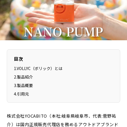
長野エリア
岐阜エリア
静岡エリア
愛知エリア
三重エリア
滋賀エリア
京都エリア
大阪市エリア
北摂エリア
堺・泉州エリア
河内エリア
兵庫エリア
目次
奈良エリア
和歌山エリア
1
.
VOLLYC（ボリック）とは
鳥取エリア
島根エリア
2
.
製品紹介
岡山エリア
広島エリア
3
.
製品概要
山口エリア
徳島エリア
4
.
引用元
香川エリア
愛媛エリア
高知エリア
福岡エリア
佐賀エリア
長崎エリア
株式会社YOCABITO（本社:岐阜県岐阜市、代表:菅野祐
熊本エリア
大分エリア
介）は国内正規販売代理店を務めるアウトドアブランド