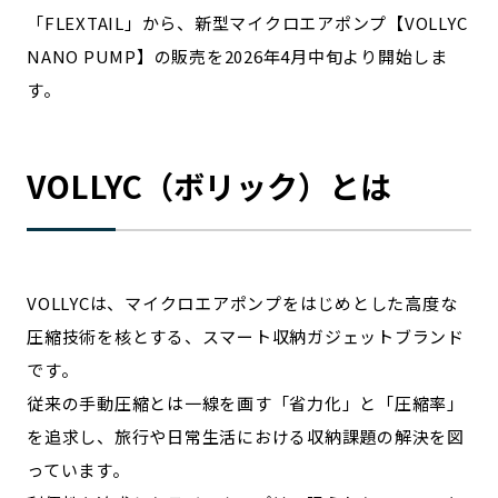
宮崎エリア
鹿児島エリア
「FLEXTAIL」から、新型マイクロエアポンプ【VOLLYC
沖縄エリア
NANO PUMP】の販売を2026年4月中旬より開始しま
す。
カテゴリから探す
VOLLYC（ボリック）とは
特集コンテンツ
地域を代表する 企業100選
プレスリリース
行政連携記事
MILCプロジェクト
選出企業特別対談
Localist
SDGsの先駆者
VOLLYCは、マイクロエアポンプをはじめとした高度な
イベント
飲食店
圧縮技術を核とする、スマート収納ガジェットブランド
地域豆知識
ニッポンの百選大全集
です。
Sporkle
従来の手動圧縮とは一線を画す「省力化」と「圧縮率」
を追求し、旅行や日常生活における収納課題の解決を図
っています。
「人」から探す