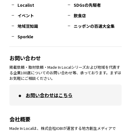
長崎
エリア
広島
エリア
堺・泉州
エリア
岐阜
エリア
多摩
エリア
Localist
SDGsの先駆者
イベント
飲食店
熊本
エリア
山口
エリア
河内
エリア
静岡
エリア
神奈川
エリア
地域豆知識
ニッポンの百選大全集
Sporkle
大分
エリア
徳島
エリア
兵庫
エリア
愛知
エリア
山梨
エリア
お問い合わせ
掲載依頼・取材依頼・Made In Localシリーズおよび地域を代表す
宮崎
エリア
香川
エリア
奈良
エリア
三重
エリア
る企業100選についてのお問い合わせ等、承っております。まずは
お気軽にご相談ください。
お問い合わせはこちら
鹿児島
エリア
愛媛
エリア
和歌山
エリア
会社概要
沖縄
エリア
高知
エリア
Made In Localは、株式会社IOBIが運営する地方創生メディアで