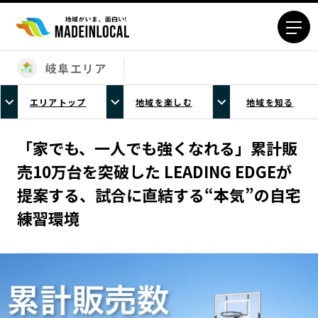
岐阜エリア
エリアから探す
エリアトップ
地域を楽しむ
地域を知る
北海道エリア
青森エリア
岩手エリア
宮城エリア
「家でも、一人でも強くなれる」累計販
秋田エリア
山形エリア
売10万台を突破した LEADING EDGEが
福島エリア
茨城エリア
提案する、試合に直結する“本気”の自宅
栃木エリア
群馬エリア
練習環境
埼玉エリア
千葉エリア
東京23区エリア
多摩エリア
神奈川エリア
新潟エリア
富山エリア
石川エリア
福井エリア
山梨エリア