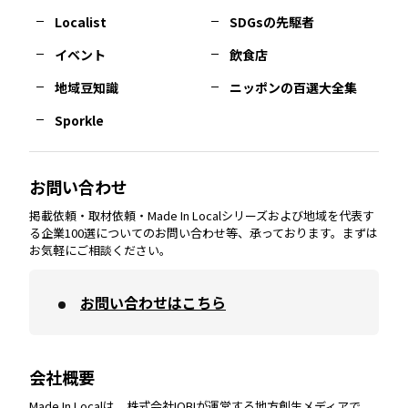
長崎
エリア
広島
エリア
堺・泉州
エリア
岐阜
エリア
多摩
エリア
Localist
SDGsの先駆者
イベント
飲食店
熊本
エリア
山口
エリア
河内
エリア
静岡
エリア
神奈川
エリア
地域豆知識
ニッポンの百選大全集
Sporkle
大分
エリア
徳島
エリア
兵庫
エリア
愛知
エリア
山梨
エリア
お問い合わせ
掲載依頼・取材依頼・Made In Localシリーズおよび地域を代表す
宮崎
エリア
香川
エリア
奈良
エリア
三重
エリア
る企業100選についてのお問い合わせ等、承っております。まずは
お気軽にご相談ください。
お問い合わせはこちら
鹿児島
エリア
愛媛
エリア
和歌山
エリア
会社概要
沖縄
エリア
高知
エリア
Made In Localは、株式会社IOBIが運営する地方創生メディアで