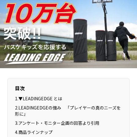
長野エリア
岐阜エリア
静岡エリア
愛知エリア
三重エリア
滋賀エリア
京都エリア
大阪市エリア
北摂エリア
堺・泉州エリア
河内エリア
兵庫エリア
奈良エリア
和歌山エリア
鳥取エリア
島根エリア
岡山エリア
広島エリア
目次
山口エリア
徳島エリア
1
.
▼LEADINGEDGE とは
香川エリア
愛媛エリア
2
.
LEADINGEDGEの強み 「プレイヤーの真のニーズを
高知エリア
福岡エリア
形に」
佐賀エリア
長崎エリア
3
.
アンケート・モニター企画の回答より引用
熊本エリア
大分エリア
4
.
商品ラインナップ