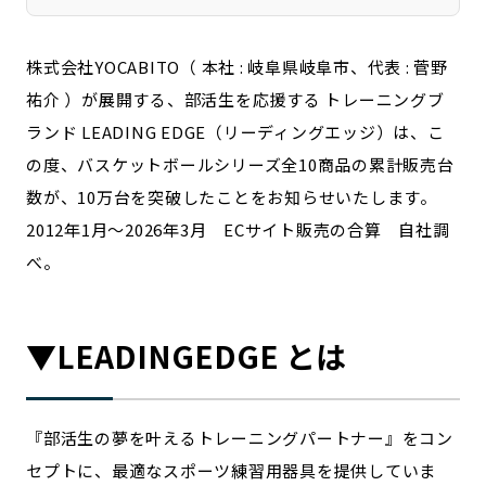
宮崎エリア
鹿児島エリア
沖縄エリア
株式会社YOCABITO（ 本社 : 岐阜県岐阜市、代表 : 菅野
祐介 ）が展開する、部活生を応援する トレーニングブ
ランド LEADING EDGE（リーディングエッジ）は、こ
カテゴリから探す
の度、バスケットボールシリーズ全10商品の累計販売台
特集コンテンツ
地域を代表する 企業100選
数が、10万台を突破したことをお知らせいたします。
プレスリリース
行政連携記事
2012年1月～2026年3月 ECサイト販売の合算 自社調
MILCプロジェクト
選出企業特別対談
べ。
Localist
SDGsの先駆者
イベント
飲食店
▼LEADINGEDGE とは
地域豆知識
ニッポンの百選大全集
Sporkle
『部活生の夢を叶えるトレーニングパートナー』をコン
セプトに、最適なスポーツ練習用器具を提供していま
「人」から探す