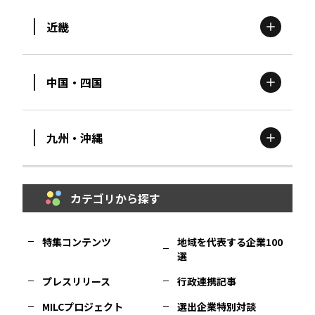
近畿
新潟
エリア
栃木
エリア
岩手
エリア
中国・四国
滋賀
エリア
富山
エリア
群馬
エリア
宮城
エリア
九州・沖縄
鳥取
エリア
京都
エリア
石川
エリア
埼玉
エリア
秋田
エリア
カテゴリから探す
福岡
エリア
島根
エリア
大阪市
エリア
福井
エリア
千葉
エリア
山形
エリア
特集コンテンツ
地域を代表する企業100
選
佐賀
エリア
岡山
エリア
北摂
エリア
長野
エリア
東京23区
エリア
福島
エリア
プレスリリース
行政連携記事
MILCプロジェクト
選出企業特別対談