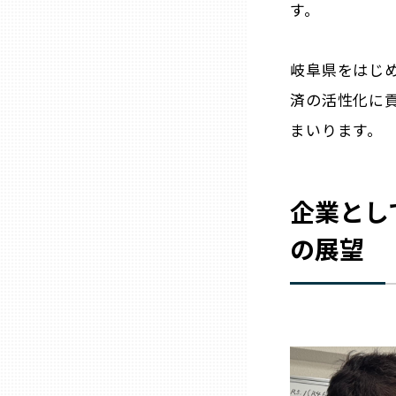
す。
山口
徳島
岐阜県をはじ
済の活性化に
香川
まいります。
愛媛
企業とし
高知
の展望
福岡
佐賀
長崎