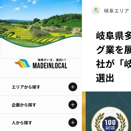
岐阜エリア
岐阜県
グ業を
社が「岐
選出
エリアから探す
企画から探す
北海道
特集コンテンツ
人から探す
青森