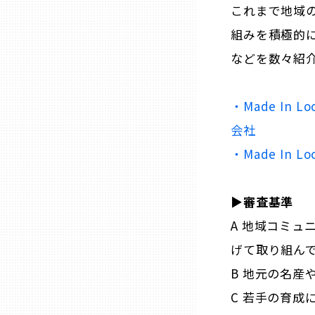
これまで地域の
組みを積極的
石川
などを数々紹
福井
・Made In Lo
会社
山梨
・Made In 
長野
▶︎審査基準
岐阜
A 地域コミュ
げて取り組ん
静岡
B 地元の名産
C 若手の育成
愛知