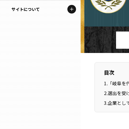
地域を代表する企業100選
記事ライター
サイトについて
岩手
プレスリリース
アンバサダー
私たちの理念
宮城
行政連携記事
お問い合わせ
MILCプロジェクト
秋田
運営会社情報
選出企業特別対談
山形
Localist
目次
SDGsの先駆者
福島
1
.
「岐阜を代
2
.
選出を受
イベント
茨城
3
.
企業とし
飲食店
栃木
地域豆知識