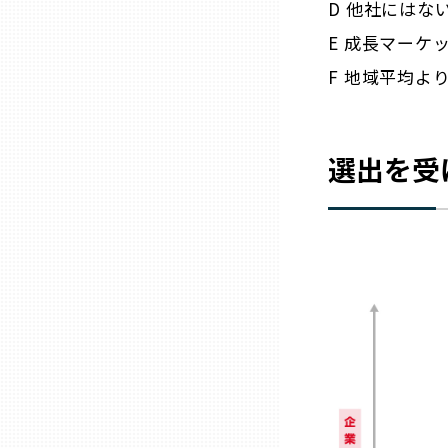
D 他社には
E 成長マーケ
三重
F 地域平均よ
滋賀
選出を受
京都
大阪市
北摂
堺・泉州
河内