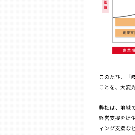
兵庫
奈良
和歌山
鳥取
このたび、「岐
島根
ことを、大変
岡山
弊社は、地域
経営支援を提
広島
ィング支援な