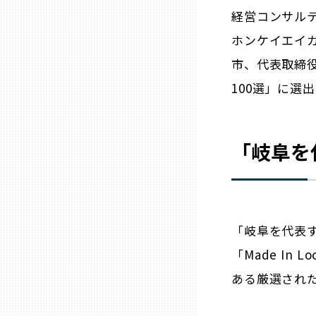
ニッポンの百選大全集
群馬
経営コンサル
ホンケイエイ
Sporkle
埼玉
市、代表取締役
100選」に選
千葉
東京23区
「
岐阜
を
多摩地域
神奈川
「
岐阜
を代表
「Made In
新潟
ある厳選された
富山