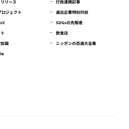
スリリース
行政連携記事
Cプロジェクト
選出企業特別対談
ist
SDGsの先駆者
ント
飲食店
豆知識
ニッポンの百選大全集
le