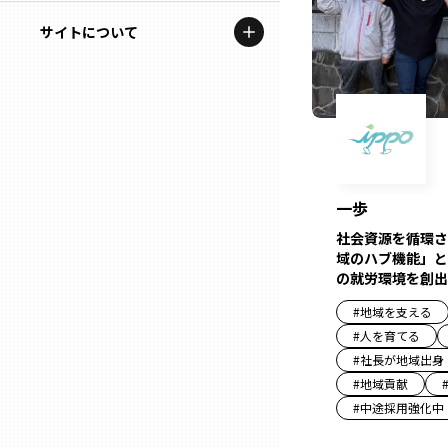
地域を代表する企業100選
記事ライター
サイトについて
岩手
プレスリリース
アンバサダー
私たちの理念
宮城
行政連携記事
お問い合わせ
MILCプロジェクト
秋田
運営会社情報
選出企業特別対談
一歩
山形
Localist
社会資源を循環さ
域のハブ機能」と
SDGsの先駆者
の就労環境を創出
福島
#
地域を支える
イベント
#
人を育てる
茨城
#
社長が地域出身
飲食店
#
地域貢献
栃木
#
中途採用強化中
地域豆知識