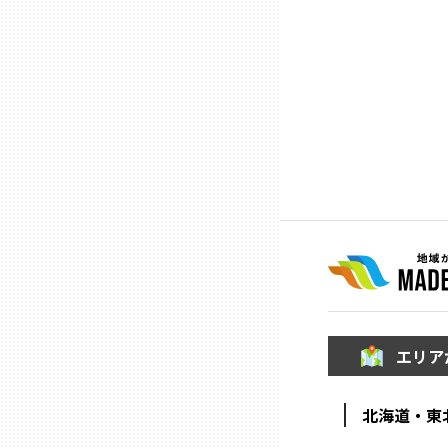
ニッポンの百選大全集
群馬
Sporkle
埼玉
千葉
東京23区
多摩地域
神奈川
エリア
新潟
北海道・東
富山