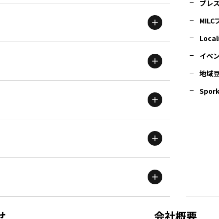
プレ
MIL
北海道
エリア
Local
イベ
地域
茨城
エリア
青森
エリア
Spork
新潟
エリア
栃木
エリア
岩手
エリア
滋賀
エリア
富山
エリア
群馬
エリア
宮城
エリア
鳥取
エリア
京都
エリア
石川
エリア
埼玉
エリア
秋田
エリア
せ
会社概要