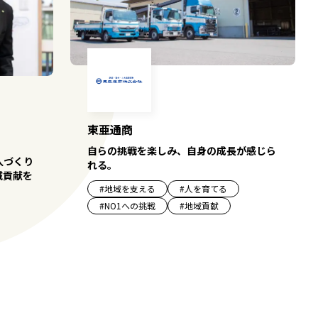
東亜通商
自らの挑戦を楽しみ、自身の成長が感じら
人づくり
れる。
域貢献を
#
地域を支える
#
人を育てる
#
NO1への挑戦
#
地域貢献