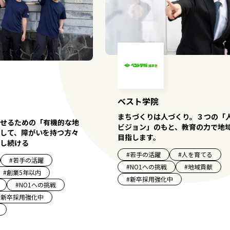
ベスト学院
まちづくりは人づくり。３つの「
せるための「有機的な地
ビジョン」のもと、教育の力で地
して、障がいを持つ方々
目指します。
し続ける
#
若手の活躍
#
人を育てる
#
若手の活躍
#
NO1への挑戦
#
地域貢献
#
創業5年以内
#
新卒採用強化中
#
NO1への挑戦
#
新卒採用強化中