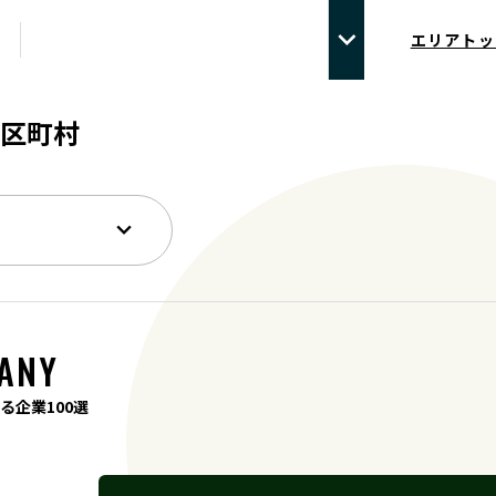
エリアトッ
区町村
ANY
る企業100選