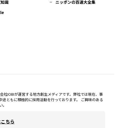
豆知識
ニッポンの百選大全集
le
lは、株式会社IOBIが運営する地方創生メディアです。弊社では現在、事
中途ともに積極的に採用活動を行っております。 ご興味のある
い。
はこちら