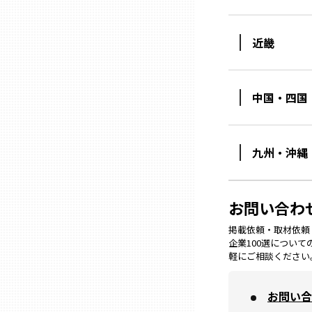
ニッポンの百選大全集
群馬
Sporkle
近畿
埼玉
中国・四国
千葉
東京23区
九州・沖縄
多摩地域
お問い合わ
神奈川
掲載依頼・取材依頼・M
企業100選につい
軽にご相談ください
新潟
お問い合
富山