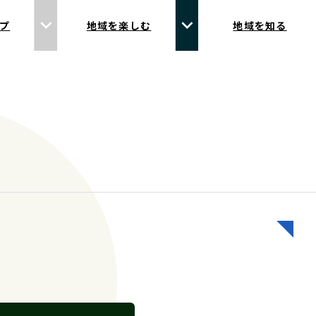
プ
地域を楽しむ
地域を知る