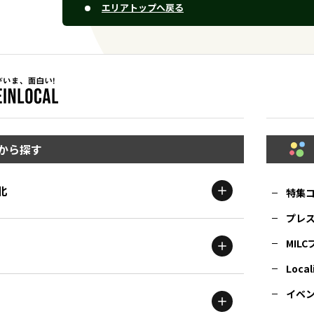
エリアトップへ戻る
から探す
北
特集
プレ
MIL
北海道
エリア
Local
イベ