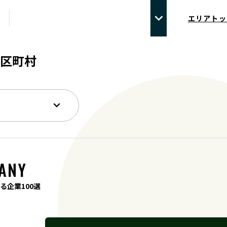
エリアトッ
区町村
ANY
る企業100選