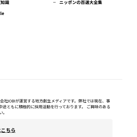
豆知識
ニッポンの百選大全集
le
lは、株式会社IOBIが運営する地方創生メディアです。弊社では現在、事
中途ともに積極的に採用活動を行っております。 ご興味のある
い。
はこちら