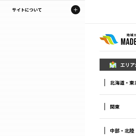
地域を代表する企業100選
記事ライター
サイトについて
岩手
プレスリリース
アンバサダー
私たちの理念
宮城
行政連携記事
お問い合わせ
MILCプロジェクト
秋田
運営会社情報
選出企業特別対談
エリア
山形
Localist
北海道・東
SDGsの先駆者
福島
イベント
茨城
関東
飲食店
栃木
地域豆知識
中部・北陸