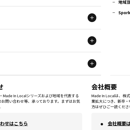
地域
茨城
エリア
青森
エリア
Spork
新潟
エリア
栃木
エリア
岩手
エリア
滋賀
エリア
富山
エリア
群馬
エリア
宮城
エリア
鳥取
エリア
京都
エリア
石川
エリア
埼玉
エリア
秋田
エリア
せ
会社概要
福岡
エリア
ade In Localシリーズおよび地域を代表する
Made In Loca
島根
エリア
大阪市
エリア
てのお問い合わせ等、承っております。まずはお気
業拡大につき、新卒・
福井
エリア
千葉
エリア
。
方はぜひご一読くださ
山形
エリア
佐賀
エリア
岡山
エリア
わせはこちら
会社概要
北摂
エリア
長野
エリア