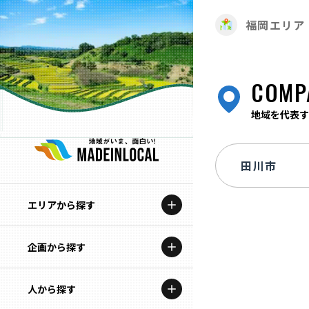
福岡エリア
COMP
地域を代表す
エリアから探す
企画から探す
北海道
特集コンテンツ
人から探す
青森