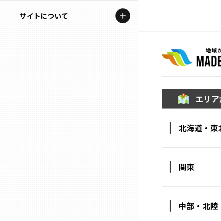
地域を代表する企業100選
記事ライター
サイトについて
岩手
プレスリリース
アンバサダー
私たちの理念
宮城
行政連携記事
お問い合わせ
MILCプロジェクト
秋田
運営会社情報
選出企業特別対談
エリア
山形
Localist
北海道・東
SDGsの先駆者
福島
イベント
関東
茨城
飲食店
栃木
地域豆知識
中部・北陸