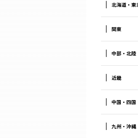
北海道・東
石川
関東
福井
中部・北陸
山梨
長野
近畿
岐阜
中国・四国
静岡
九州・沖縄
愛知