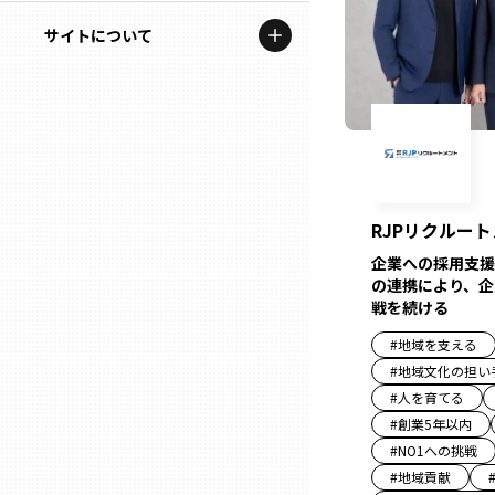
地域を代表する企業100選
記事ライター
サイトについて
岩手
プレスリリース
アンバサダー
私たちの理念
宮城
行政連携記事
お問い合わせ
MILCプロジェクト
秋田
運営会社情報
選出企業特別対談
RJPリクルー
山形
Localist
企業への採用支援
の連携により、企
SDGsの先駆者
戦を続ける
福島
#
地域を支える
イベント
#
地域文化の担い
茨城
#
人を育てる
飲食店
#
創業5年以内
栃木
#
NO1への挑戦
地域豆知識
#
地域貢献