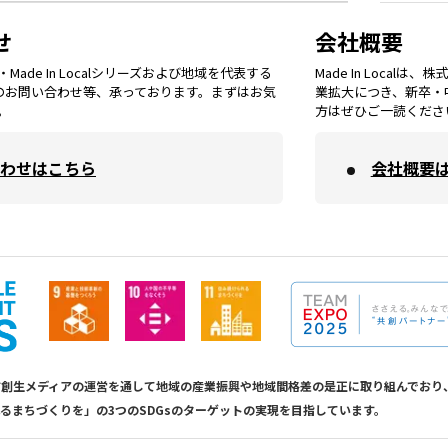
石川
エリア
埼玉
エリア
秋田
エリア
せ
会社概要
福岡
エリア
ade In Localシリーズおよび地域を代表する
Made In Loca
島根
エリア
大阪市
エリア
てのお問い合わせ等、承っております。まずはお気
業拡大につき、新卒・
福井
エリア
千葉
エリア
。
方はぜひご一読くださ
山形
エリア
佐賀
エリア
岡山
エリア
わせはこちら
会社概要
北摂
エリア
長野
エリア
東京23区
エリア
福島
エリア
長崎
エリア
広島
エリア
堺・泉州
エリア
岐阜
エリア
多摩
エリア
熊本
エリア
山口
エリア
河内
エリア
静岡
エリア
神奈川
エリア
calは地方創生メディアの運営を通して地域の産業振興や地域間格差の是正に取り組んで
るまちづくりを」の3つのSDGsのターゲットの実現を目指しています。
大分
エリア
徳島
エリア
兵庫
エリア
愛知
エリア