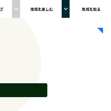
プ
地域を楽しむ
地域を知る