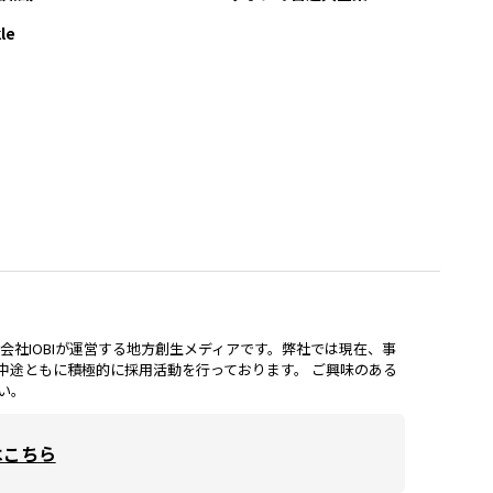
le
lは、株式会社IOBIが運営する地方創生メディアです。弊社では現在、事
中途ともに積極的に採用活動を行っております。 ご興味のある
い。
はこちら