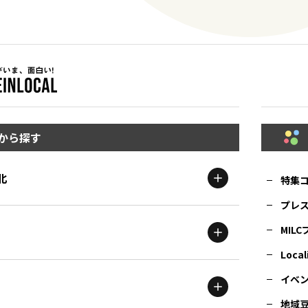
から探す
北
特集
プレ
MIL
北海道
エリア
Local
イベ
地域
茨城
エリア