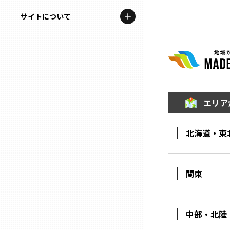
地域を代表する企業100選
記事ライター
サイトについて
岩手
プレスリリース
アンバサダー
私たちの理念
宮城
行政連携記事
お問い合わせ
MILCプロジェクト
秋田
運営会社情報
選出企業特別対談
エリア
山形
Localist
北海道・東
SDGsの先駆者
福島
イベント
関東
茨城
飲食店
栃木
地域豆知識
中部・北陸