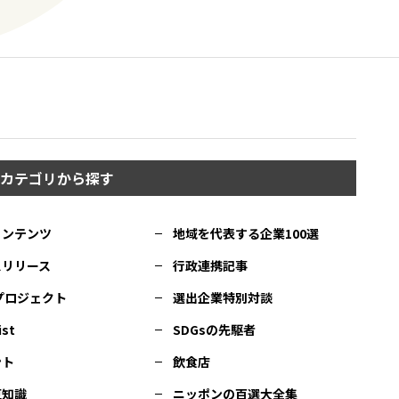
カテゴリから探す
コンテンツ
地域を代表する企業100選
スリリース
行政連携記事
Cプロジェクト
選出企業特別対談
ist
SDGsの先駆者
ント
飲食店
豆知識
ニッポンの百選大全集