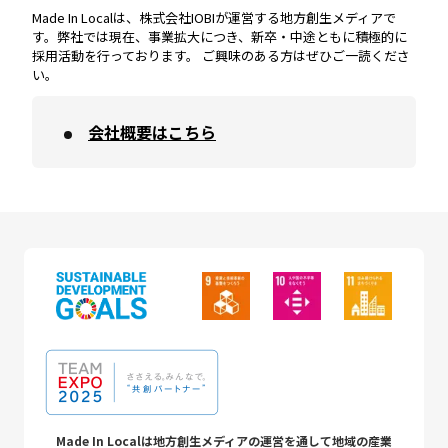
Made In Localは、株式会社IOBIが運営する地方創生メディアで
す。弊社では現在、事業拡大につき、新卒・中途ともに積極的に
採用活動を行っております。 ご興味のある方はぜひご一読くださ
い。
会社概要はこちら
Made In Localは地方創生メディアの運営を通して地域の産業