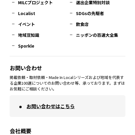
MILCプロジェクト
選出企業特別対談
長崎
エリア
広島
エリア
堺・泉州
エリア
岐阜
エリア
多摩
エリア
Localist
SDGsの先駆者
イベント
飲食店
熊本
エリア
山口
エリア
河内
エリア
静岡
エリア
神奈川
エリア
地域豆知識
ニッポンの百選大全集
Sporkle
大分
エリア
徳島
エリア
兵庫
エリア
愛知
エリア
山梨
エリア
お問い合わせ
掲載依頼・取材依頼・Made In Localシリーズおよび地域を代表す
宮崎
エリア
香川
エリア
奈良
エリア
三重
エリア
る企業100選についてのお問い合わせ等、承っております。まずは
お気軽にご相談ください。
お問い合わせはこちら
鹿児島
エリア
愛媛
エリア
和歌山
エリア
会社概要
沖縄
エリア
高知
エリア