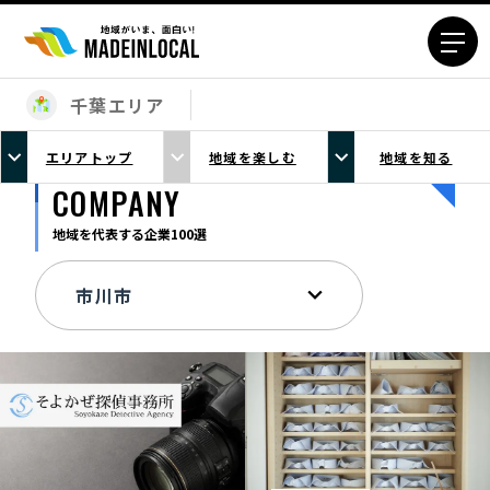
千葉エリア
エリアから探す
エリアトップ
地域を楽しむ
地域を知る
北海道エリア
青森エリア
COMPANY
岩手エリア
宮城エリア
地域を代表する企業100選
秋田エリア
山形エリア
福島エリア
茨城エリア
栃木エリア
群馬エリア
埼玉エリア
千葉エリア
東京23区エリア
多摩エリア
神奈川エリア
新潟エリア
富山エリア
石川エリア
福井エリア
山梨エリア